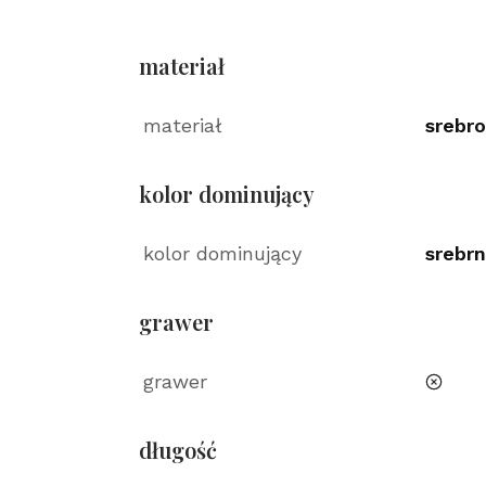
materiał
materiał
srebro
kolor dominujący
kolor dominujący
srebr
grawer
grawer
nie
długość