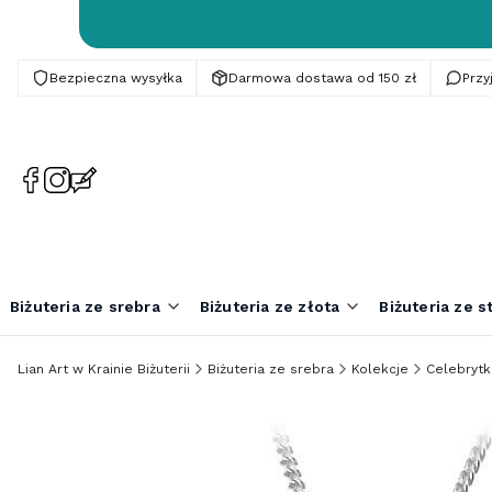
Bezpieczna wysyłka
Darmowa dostawa od 150 zł
Prz
(Otwiera
(Otwiera
(Otwiera
się
się
się
w
w
w
nowej
nowej
nowej
karcie)
karcie)
karcie)
Biżuteria ze srebra
Biżuteria ze złota
Biżuteria ze st
Lian Art w Krainie Biżuterii
Biżuteria ze srebra
Kolekcje
Celebrytki