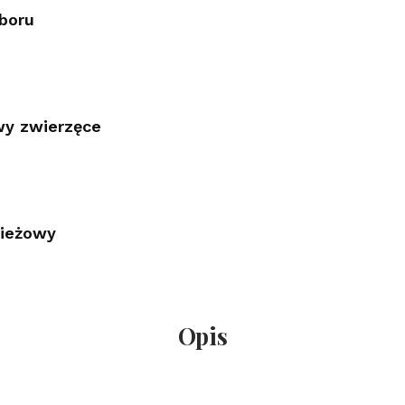
boru
y zwierzęce
ieżowy
Opis