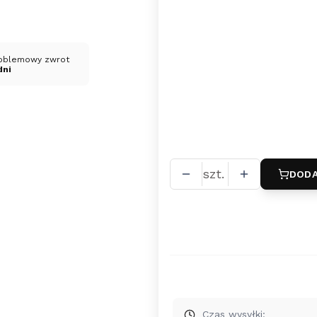
*
długość
40 cm
42 cm
50 
oblemowy zwrot
dni
*
powłoka galwaniczna
brak
platynowanie
(
szt.
DODA
Czas wysyłki: