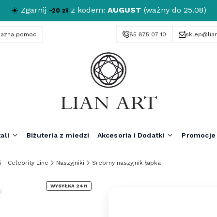
☀️
Zgarnij
z kodem:
AUGUST
(ważny do 25.08)
-20 zł
yjazna pomoc
85 875 07 10
sklep@lian
ali
Biżuteria z miedzi
Akcesoria i Dodatki
Promocje
 - Celebrity Line
Naszyjniki
Srebrny naszyjnik łapka
WYSYŁKA 24H