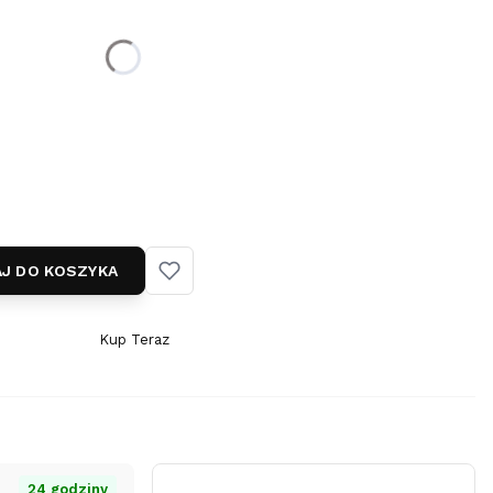
cm
55 cm
(+10,00 zł)
+20,00 zł)
J DO KOSZYKA
Kup Teraz
Szybki
zakup
dla
produktu
Srebrny
naszyjnik
24 godziny