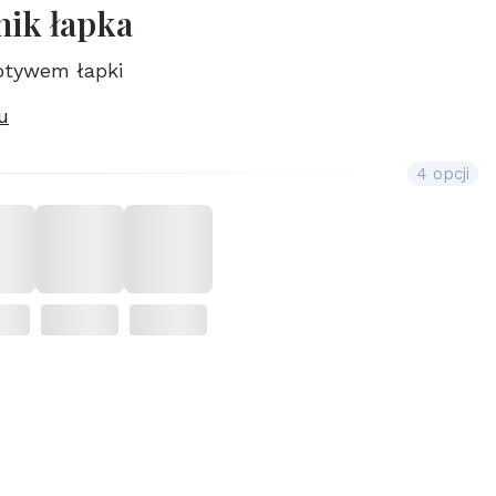
nik łapka
motywem łapki
u
4 opcji
duktu:
mogą różnić się ceną