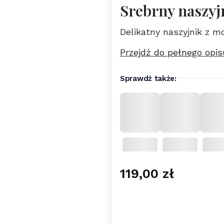
Srebrny naszyj
Delikatny naszyjnik z 
Przejdź do pełnego opis
Sprawdź także:
Cena
119,00 zł
Wybierz wariant pro
Poszczególne warianty 