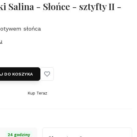
 Salina - Słońce - sztyfty II -
motywem słońca
u
J DO KOSZYKA
Kup Teraz
Szybki
zakup
dla
produktu
Srebrne
kolczyki
24 godziny