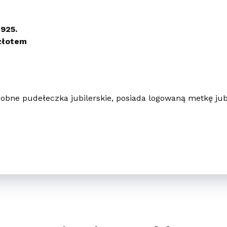
 925.
złotem
obne pudełeczka jubilerskie, posiada logowaną metkę jubi