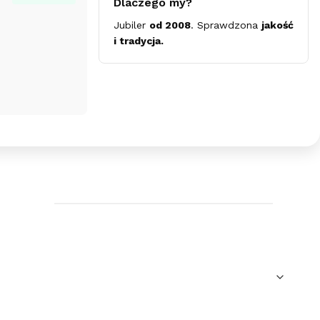
Dlaczego my?
Salina
Jubiler
od 2008
. Sprawdzona
jakość
-
i tradycja.
Słońce
-
sztyfty
II
-
rose
gold