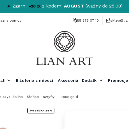
☀️
Zgarnij
z kodem:
AUGUST
(ważny do 25.08)
-20 zł
yjazna pomoc
85 875 07 10
sklep@lian
ali
Biżuteria z miedzi
Akcesoria i Dodatki
Promocje
lczyki Salina - Słońce - sztyfty II - rose gold
WYSYŁKA 24H