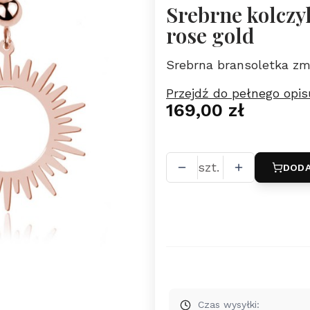
Srebrne kolczyki
rose gold
Srebrna bransoletka z
Przejdź do pełnego opis
Cena
169,00 zł
szt.
DODA
Czas wysyłki: