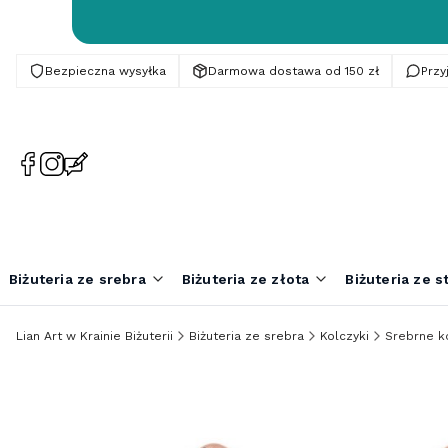
Bezpieczna wysyłka
Darmowa dostawa od 150 zł
Prz
(Otwiera
(Otwiera
(Otwiera
się
się
się
w
w
w
nowej
nowej
nowej
karcie)
karcie)
karcie)
Biżuteria ze srebra
Biżuteria ze złota
Biżuteria ze st
Lian Art w Krainie Biżuterii
Biżuteria ze srebra
Kolczyki
Srebrne ko