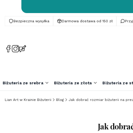
Bezpieczna wysyłka
Darmowa dostawa od 150 zł
Prz
(Otwiera
(Otwiera
(Otwiera
się
się
się
w
w
w
nowej
nowej
nowej
karcie)
karcie)
karcie)
Biżuteria ze srebra
Biżuteria ze złota
Biżuteria ze st
Lian Art w Krainie Biżuterii
Blog
Jak dobrać rozmiar biżuterii na pre
Jak dobrać