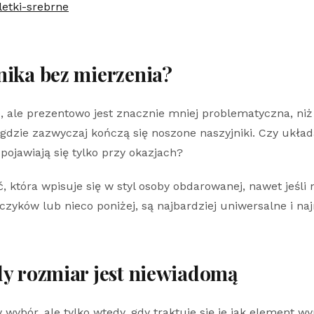
letki-srebrne
nika bez mierzenia?
 ale prezentowo jest znacznie mniej problematyczna, niż 
dzie zazwyczaj kończą się noszone naszyjniki. Czy układają
ojawiają się tylko przy okazjach?
 która wpisuje się w styl osoby obdarowanej, nawet jeśli
czyków lub nieco poniżej, są najbardziej uniwersalne i najr
dy rozmiar jest niewiadomą
wybór, ale tylko wtedy, gdy traktuje się je jak element 