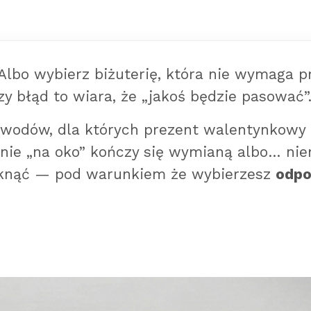
 Albo wybierz biżuterię, która nie wymaga pr
y błąd to wiara, że „jakoś będzie pasować”
wodów, dla których prezent walentynkowy 
anie „na oko” kończy się wymianą albo… n
niknąć — pod warunkiem że wybierzesz
odpo