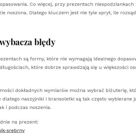
pasowania. Co więcej, przy prezentach niespodziankach 
zie noszona. Dlatego kluczem jest nie tyle spryt, ile rozsą
a wybacza błędy
ezentach są formy, które nie wymagają idealnego dopasow
ługościach, które dobrze sprawdzają się u większości osó
mości dokładnych wymiarów można wybrać biżuterię, która
dlatego naszyjniki i bransoletki są tak często wybierane
k i podczas noszenia.
dnie na prezent:
nik-srebrny