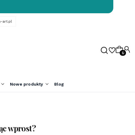
-art.pl
Produk
Nowe produkty
Blog
jąc wprost?