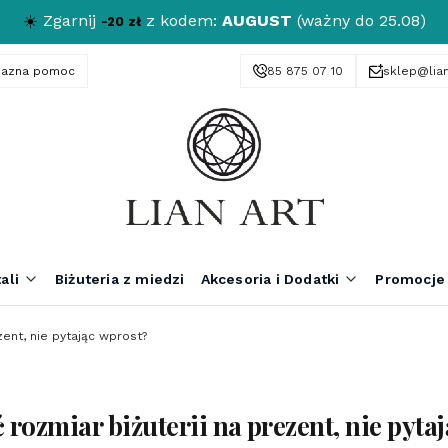
☀️
Zgarnij
z kodem:
AUGUST
(ważny do 25.08)
-20 zł
yjazna pomoc
85 875 07 10
sklep@lian
ali
Biżuteria z miedzi
Akcesoria i Dodatki
Promocje
zent, nie pytając wprost?
 rozmiar biżuterii na prezent, nie pyta