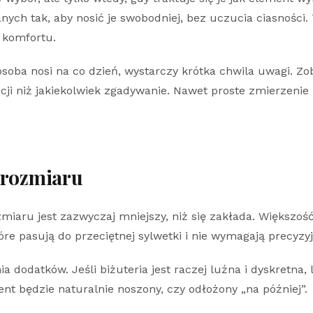
nych tak, aby nosić je swobodniej, bez uczucia ciasności. 
 komfortu.
osoba nosi na co dzień, wystarczy krótka chwila uwagi. Zo
cji niż jakiekolwiek zgadywanie. Nawet proste zmierzenie
 rozmiaru
miaru jest zazwyczaj mniejszy, niż się zakłada. Większo
re pasują do przeciętnej sylwetki i nie wymagają precyz
a dodatków. Jeśli biżuteria jest raczej luźna i dyskretna
ent będzie naturalnie noszony, czy odłożony „na później”.