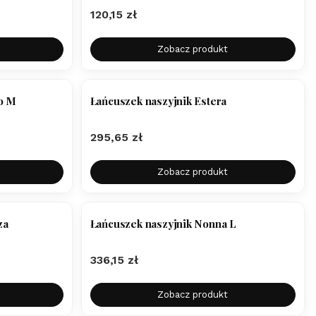
Cena
120,15 zł
Zobacz produkt
o M
Łańcuszek naszyjnik Estera
Cena
295,65 zł
Zobacz produkt
za
Łańcuszek naszyjnik Nonna L
Cena
336,15 zł
Zobacz produkt