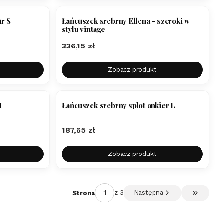
r S
Łańcuszek srebrny Ellena - szeroki w
stylu vintage
Cena
336,15 zł
Zobacz produkt
M
Łańcuszek srebrny splot ankier L
Cena
187,65 zł
Zobacz produkt
z 3
Następna
Strona
Przejdź