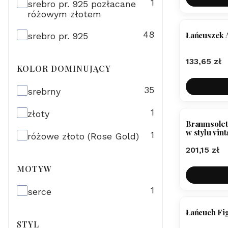
1
srebro pr. 925 pozłacane
różowym złotem
48
Łańcuszek A
srebro pr. 925
Cena
133,65 zł
KOLOR DOMINUJĄCY
kolor dominujący
35
srebrny
1
złoty
Branmsoletk
w stylu vin
1
różowe złoto (Rose Gold)
Cena
201,15 zł
MOTYW
Motyw
1
serce
Łańcuch Fi
STYL