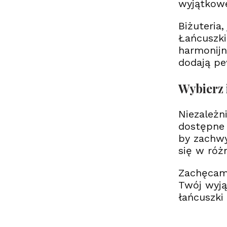
wyjątkowe
Biżuteria
Łańcuszki
harmonijne
dodają pew
Wybierz 
Niezależn
dostępne 
by zachwy
się w róż
Zachęcamy
Twój wyją
łańcuszki