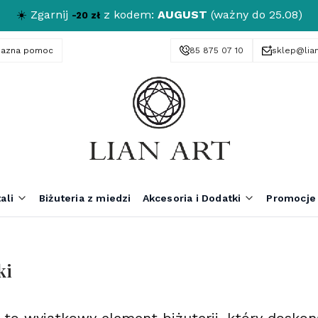
☀️
Zgarnij
z kodem:
AUGUST
(ważny do 25.08)
-20 zł
yjazna pomoc
85 875 07 10
sklep@lian
ali
Biżuteria z miedzi
Akcesoria i Dodatki
Promocje
ki