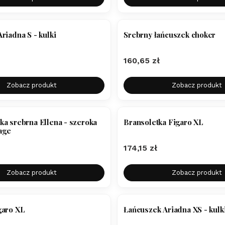
riadna S - kulki
Srebrny łańcuszek choker
Cena
160,65 zł
Zobacz produkt
Zobacz produkt
a srebrna Ellena - szeroka
Bransoletka Figaro XL
tage
Cena
174,15 zł
Zobacz produkt
Zobacz produkt
garo XL
Łańcuszek Ariadna XS - kulk