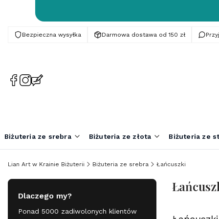
Bezpieczna wysyłka
Darmowa dostawa od 150 zł
Prz
(Otwiera
(Otwiera
(Otwiera
się
się
się
w
w
w
nowej
nowej
nowej
karcie)
karcie)
karcie)
Biżuteria ze srebra
Biżuteria ze złota
Biżuteria ze st
Lian Art w Krainie Biżuterii
Biżuteria ze srebra
Łańcuszki
Łańcusz
Dlaczego my?
Ponad 5000 zadiwolonych klientów