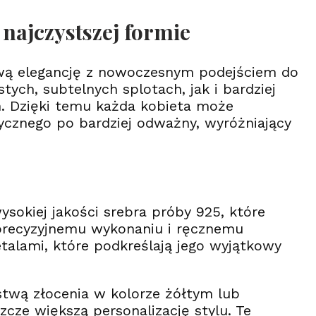
najczystszej formie
ową elegancję z nowoczesnym podejściem do
tych, subtelnych splotach, jak i bardziej
ch. Dzięki temu każda kobieta może
ycznego po bardziej odważny, wyróżniający
ysokiej jakości srebra próby 925, które
 precyzyjnemu wykonaniu i ręcznemu
alami, które podkreślają jego wyjątkowy
stwą złocenia w kolorze żółtym lub
cze większą personalizację stylu. Te