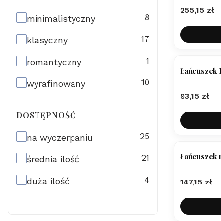
Cena
255,15 zł
Styl
8
minimalistyczny
17
klasyczny
1
romantyczny
Łańcuszek 
10
wyrafinowany
Cena
93,15 zł
DOSTĘPNOŚĆ
Dostępność
25
na wyczerpaniu
Łańcuszek 
21
średnia ilość
4
duża ilość
Cena
147,15 zł