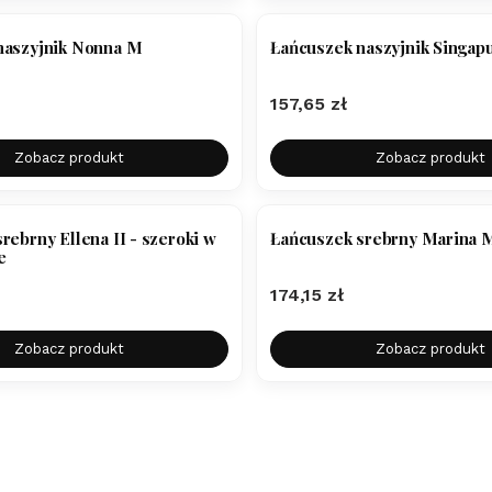
naszyjnik Nonna M
Łańcuszek naszyjnik Singapu
Cena
157,65 zł
Zobacz produkt
Zobacz produkt
rebrny Ellena II - szeroki w
Łańcuszek srebrny Marina 
e
Cena
174,15 zł
Zobacz produkt
Zobacz produkt