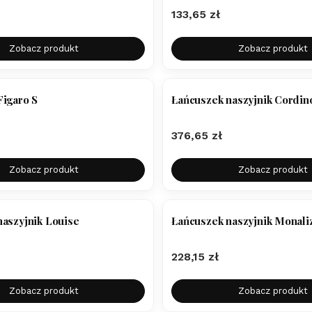
Cena
133,65 zł
Zobacz produkt
Zobacz produkt
Figaro S
Łańcuszek naszyjnik Cordin
Cena
376,65 zł
Zobacz produkt
Zobacz produkt
BESTSELLER
naszyjnik Louise
Łańcuszek naszyjnik Monali
Cena
228,15 zł
Zobacz produkt
Zobacz produkt