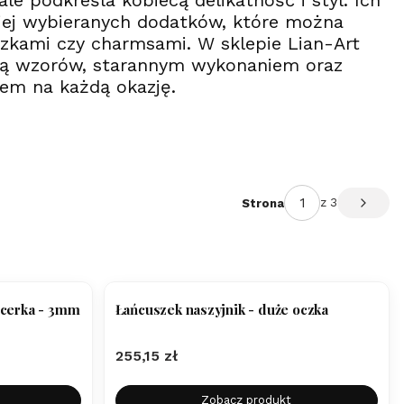
le podkreśla kobiecą delikatność i styl. Ich
niej wybieranych dodatków, które można
szkami czy charmsami. W sklepie Lian-Art
ścią wzorów, starannym wykonaniem oraz
rem na każdą okazję.
z 3
Strona
Następ
BESTSELLER
ncerka - 3mm
Łańcuszek naszyjnik - duże oczka
Cena
255,15 zł
Zobacz produkt