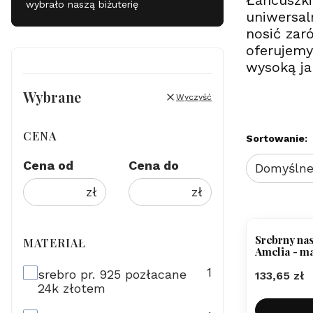
Łańcuszki
wybrało naszą biżuterię
uniwersal
nosić zar
oferujemy
wysoką ja
Wybrane
Wyczyść
CENA
Lista pr
Sortowanie:
Cena od
Cena do
Domyśln
zł
zł
Srebrny nas
MATERIAŁ
Amelia - ma
materiał
1
srebro pr. 925 pozłacane
Cena
133,65 zł
24k złotem