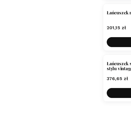
Łańcuszek 
Cena
201,15 zł
Łańcuszek s
stylu vintag
Cena
376,65 zł