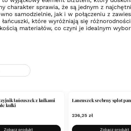
 to wyjątkowy element biżuterii, który doskona
ny charakter sprawia, że są jednym z najchęt
ówno samodzielnie, jak i w połączeniu z zawie
 łańcuszki, które wyróżniają się różnorodno
kością materiałów, co czyni je idealnym wybo
oduktów
e
zyjnik łańcuszek z kulkami
Łancuszek srebrny splot pa
łe kulki
Cena
236,25 zł
Zobacz produkt
Zobacz produkt