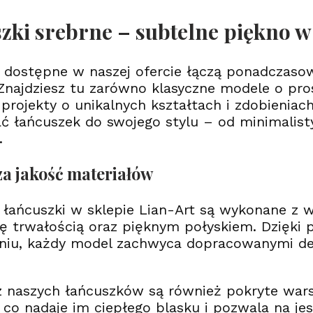
zki srebrne – subtelne piękno w 
 dostępne w naszej ofercie łączą ponadczas
. Znajdziesz tu zarówno klasyczne modele o pros
 projekty o unikalnych kształtach i zdobienia
 łańcuszek do swojego stylu – od minimalist
.
a jakość materiałów
 łańcuszki w sklepie Lian-Art są wykonane z w
ię trwałością oraz pięknym połyskiem. Dzięki
iu, każdy model zachwyca dopracowanymi det
.
z naszych łańcuszków są również pokryte war
co nadaje im ciepłego blasku i pozwala na jesz