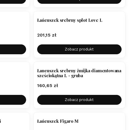
Łańcuszek srebrny splot Love L
Cena
201,15 zł
Zobacz produkt
Łancuszek srebrny żmijka diamentowana
sześciokątna L - gruba
Cena
160,65 zł
Zobacz produkt
i
Łańcuszek Figaro M