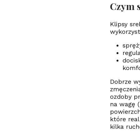
Czym s
Klipsy sr
wykorzyst
spręż
regul
docis
komf
Dobrze wy
zmęczenia
ozdoby pr
na wagę (
powierzch
które rea
kilka ruc