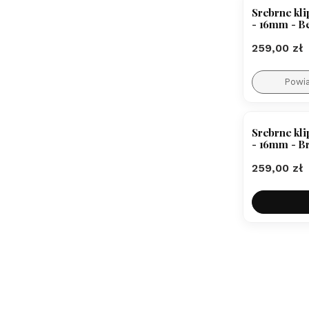
Srebrne kli
- 16mm - B
Cena
259,00 zł
Powi
Srebrne kli
- 16mm - B
Cena
259,00 zł