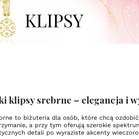
ki klipsy srebrne – elegancja i
ebrne to biżuteria dla osób, które chcą ozdob
rzymanie, a przy tym oferują szerokie spektr
tycznych detali po wyraziste akcenty wieczor