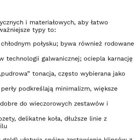
tycznych i materiałowych, aby łatwo
ważniejsze typy to:
, chłodnym połysku; bywa również rodowane
technologii galwanicznej; ociepla karnację
„pudrowa” tonacja, często wybierana jako
perły podkreślają minimalizm, większe
 dobre do wieczorowych zestawów i
ty, delikatne koła, dłuższe linie z
ilu
 gold) ułatwia spójne zestawienie klipsów z