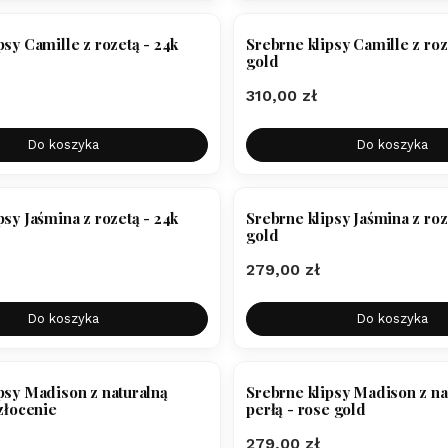
psy Camille z rozetą - 24k
Srebrne klipsy Camille z roz
gold
Cena
310,00 zł
Do koszyka
Do koszyka
psy Jaśmina z rozetą - 24k
Srebrne klipsy Jaśmina z roz
gold
Cena
279,00 zł
Do koszyka
Do koszyka
psy Madison z naturalną
Srebrne klipsy Madison z na
 złocenie
perłą - rose gold
Cena
279,00 zł