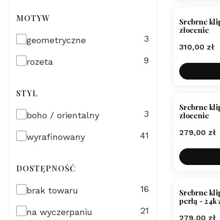
MOTYW
Srebrne kli
złocenie
Motyw
3
geometryczne
Cena
310,00 zł
9
rozeta
STYL
Srebrne kli
Styl
3
boho / orientalny
złocenie
Cena
279,00 zł
41
wyrafinowany
DOSTĘPNOŚĆ
Dostępność
16
brak towaru
Srebrne kli
perłą - 24k
21
na wyczerpaniu
Cena
279,00 zł