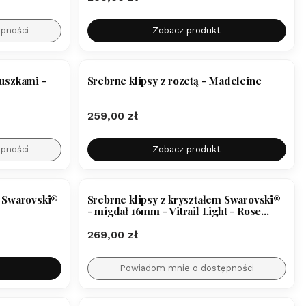
pności
Zobacz produkt
cuszkami -
Srebrne klipsy z rozetą - Madeleine
Cena
259,00 zł
pności
Zobacz produkt
BESTSELLER
i Swarovski®
Srebrne klipsy z kryształem Swarovski®
- migdał 16mm - Vitrail Light - Rose
Gold
Cena
269,00 zł
Powiadom mnie o dostępności