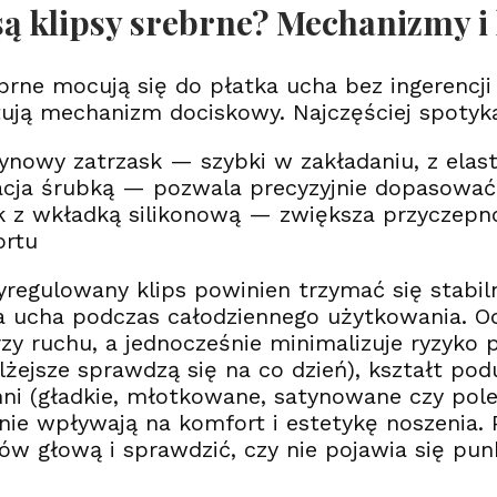
ą klipsy srebrne? Mechanizmy i
ebrne mocują się do płatka ucha bez ingerencji
ują mechanizm dociskowy. Najczęściej spotyka
ynowy zatrzask — szybki w zakładaniu, z ela
acja śrubką — pozwala precyzyjnie dopasować 
k z wkładką silikonową — zwiększa przyczepno
ortu
regulowany klips powinien trzymać się stabiln
 ucha podczas całodziennego użytkowania. Od
zy ruchu, a jednocześnie minimalizuje ryzyko 
lżejsze sprawdzą się na co dzień), kształt po
ni (gładkie, młotkowane, satynowane czy pol
lnie wpływają na komfort i estetykę noszenia.
hów głową i sprawdzić, czy nie pojawia się pun