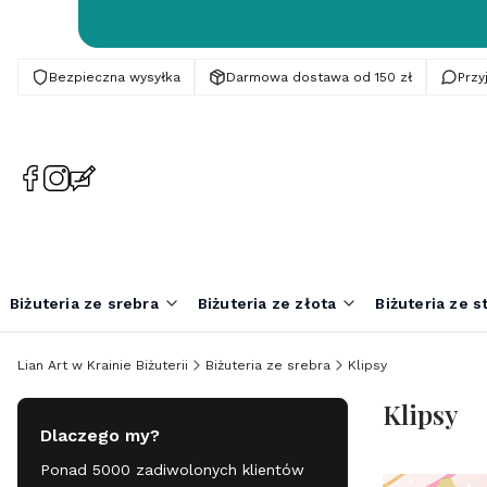
Bezpieczna wysyłka
Darmowa dostawa od 150 zł
Prz
(Otwiera
(Otwiera
(Otwiera
się
się
się
w
w
w
nowej
nowej
nowej
karcie)
karcie)
karcie)
Biżuteria ze srebra
Biżuteria ze złota
Biżuteria ze st
Lian Art w Krainie Biżuterii
Biżuteria ze srebra
Klipsy
Klipsy
Dlaczego my?
Ponad 5000 zadiwolonych klientów