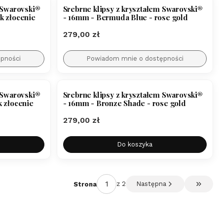
 Swarovski®
Srebrne klipsy z kryształem Swarovski®
k złocenie
- 16mm - Bermuda Blue - rose gold
Cena
279,00 zł
pności
Powiadom mnie o dostępności
 Swarovski®
Srebrne klipsy z kryształem Swarovski®
k złocenie
- 16mm - Bronze Shade - rose gold
Cena
279,00 zł
Do koszyka
z 2
Następna
Strona
Przejdź