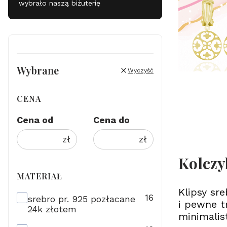
wybrało naszą biżuterię
Wybrane
Wyczyść
CENA
Cena od
Cena do
zł
zł
Kolczy
MATERIAŁ
Klipsy sr
materiał
16
srebro pr. 925 pozłacane
i pewne t
24k złotem
minimalis