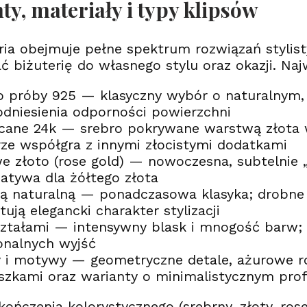
ty, materiały i typy klipsów
ria obejmuje pełne spektrum rozwiązań stylis
 biżuterię do własnego stylu oraz okazji. Naj
o próby 925 — klasyczny wybór o naturalnym
odniesienia odporności powierzchni
cane 24k — srebro pokrywane warstwą złota w 
rze współgra z innymi złocistymi dodatkami
e złoto (rose gold) — nowoczesna, subtelnie 
natywa dla żółtego złota
łą naturalną — ponadczasowa klasyka; drobne 
tują elegancki charakter stylizacji
ształami — intensywny blask i mnogość barw;
onalnych wyjść
 i motywy — geometryczne detale, ażurowe roze
szkami oraz warianty o minimalistycznym prof
ończenia kolorystycznego (srebrny, złoty, rose