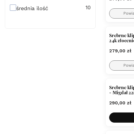
10
średnia ilość
Powi
BESTSEL
Srebrne kli
24k złoceni
Cena
279,00 zł
Powi
Srebrne kli
- Migdał 22
Cena
290,00 zł