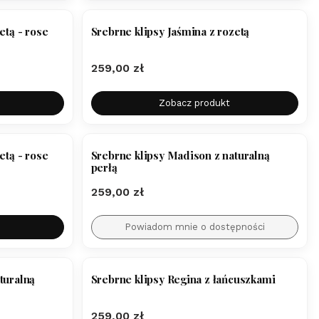
etą - rose
Srebrne klipsy Jaśmina z rozetą
Cena
259,00 zł
Zobacz produkt
etą - rose
Srebrne klipsy Madison z naturalną
perłą
Cena
259,00 zł
Powiadom mnie o dostępności
turalną
Srebrne klipsy Regina z łańcuszkami
Cena
259,00 zł