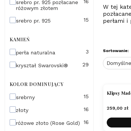
16
srebro pr. 925 pozłacane
W tej kat
różowym złotem
pozłacane
15
perłami i
srebro pr. 925
KAMIEŃ
Lista pr
Sortowanie:
kamień
3
perła naturalna
Domyśln
29
kryształ Swarovski®
KOLOR DOMINUJĄCY
Klipsy Made
kolor dominujący
15
srebrny
Cena
259,00 zł
16
złoty
16
różowe złoto (Rose Gold)