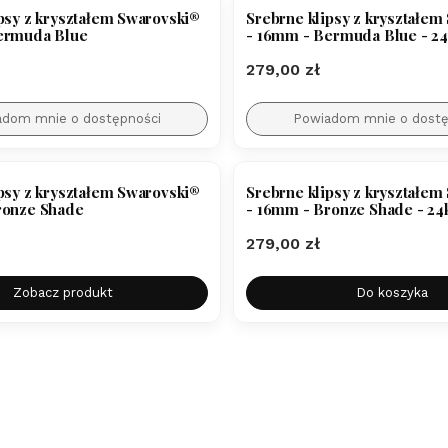
psy z kryształem Swarovski®
Srebrne klipsy z kryształem
ermuda Blue
- 16mm - Bermuda Blue - 24
Cena
279,00 zł
adom mnie o dostępności
Powiadom mnie o dostę
psy z kryształem Swarovski®
Srebrne klipsy z kryształem
ronze Shade
- 16mm - Bronze Shade - 24
Cena
279,00 zł
Zobacz produkt
Do koszyka