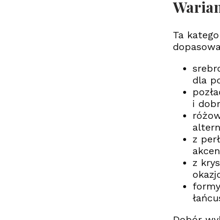
Warian
Ta katego
dopasować
srebr
dla p
pozła
i dob
różow
alter
z per
akcen
z kry
okazj
formy
łańcu
Dobór wyk