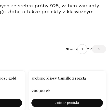
anych ze srebra próby 925, w tym warianty
 złota, a także projekty z klasycznymi
z 2
Strona
Następ
 rose gold
Srebrne klipsy Camille z rozetą
Cena
290,00 zł
Zobacz produkt