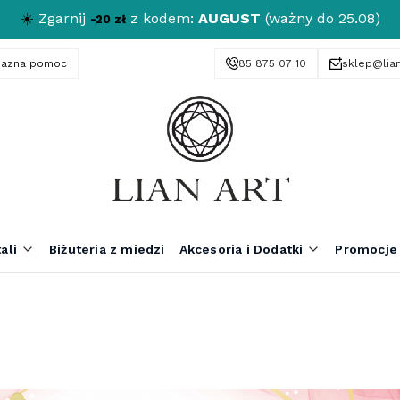
☀️
Zgarnij
z kodem:
AUGUST
(ważny do 25.08)
-20 zł
yjazna pomoc
85 875 07 10
sklep@lian
ali
Biżuteria z miedzi
Akcesoria i Dodatki
Promocje