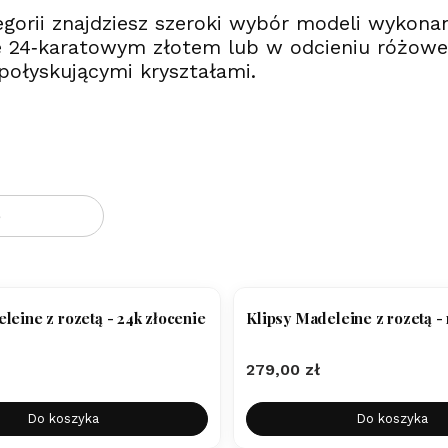
egorii znajdziesz szeroki wybór modeli wykon
 24‑karatowym złotem lub w odcieniu różowego
 połyskującymi kryształami.
oduktów
e
leine z rozetą - 24k złocenie
Klipsy Madeleine z rozetą -
Cena
279,00 zł
Do koszyka
Do koszyka