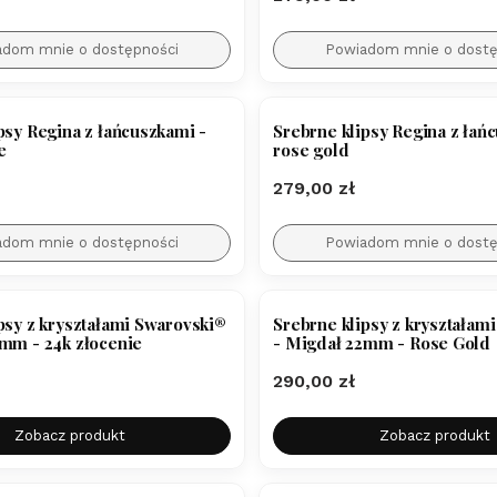
adom mnie o dostępności
Powiadom mnie o dostę
LER
BESTSELLER
psy Regina z łańcuszkami -
Srebrne klipsy Regina z łań
e
rose gold
Cena
279,00 zł
adom mnie o dostępności
Powiadom mnie o dostę
psy z kryształami Swarovski®
Srebrne klipsy z kryształam
mm - 24k złocenie
- Migdał 22mm - Rose Gold
Cena
290,00 zł
Zobacz produkt
Zobacz produkt