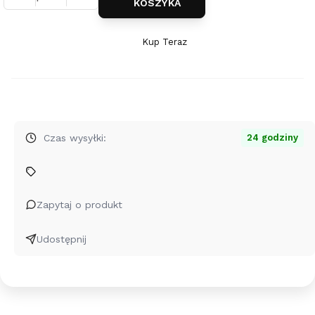
KOSZYKA
Kup Teraz
Szybki
zakup
dla
produktu
Srebrne
klipsy
Czas wysyłki:
24 godziny
Jaśmina
z
rozetą
Zapytaj o produkt
Udostępnij