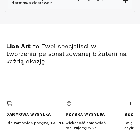
darmowa dostawa?
ekspresowo
Lian Art
to Twoi specjaliści w
tworzeniu personalizowanej biżuterii na
każdą okazję
(Otwiera
(Otwiera
(Otwiera
się
się
się
w
w
w
nowej
nowej
nowej
karcie)
karcie)
karcie)
DARMOWA WYSYŁKA
SZYBKA WYSYŁKA
BEZPI
Dla zamówień powyżej 150 PLN
Większość zamówień
Dzięki c
realizujemy w 24H
szyfrow