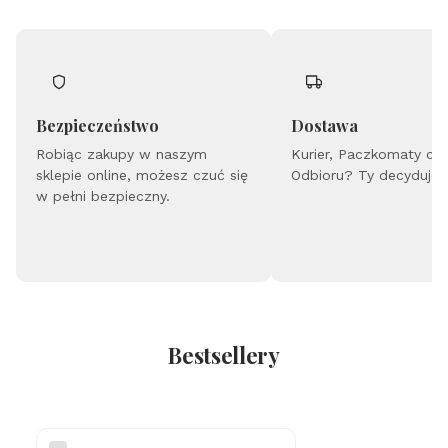
ze
tą
-
M
ad
el
ei
ne
Bezpieczeństwo
Dostawa
Robiąc zakupy w naszym
Kurier, Paczkomaty cz
sklepie online, możesz czuć się
Odbioru? Ty decydujes
w pełni bezpieczny.
Bestsellery