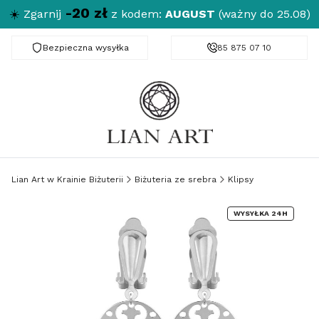
-20 zł
☀️
Zgarnij
z kodem:
AUGUST
(ważny do 25.08)
Bezpieczna wysyłka
Darmowa dostawa od 150 zł
85 875 07 10
Lian Art w Krainie Biżuterii
Biżuteria ze srebra
Klipsy
WYSYŁKA 24H