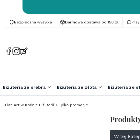
Bezpieczna wysyłka
Darmowa dostawa od 150 zł
Prz
(Otwiera
(Otwiera
(Otwiera
się
się
się
w
w
w
nowej
nowej
nowej
karcie)
karcie)
karcie)
Biżuteria ze srebra
Biżuteria ze złota
Biżuteria ze st
Lian Art w Krainie Biżuterii
Tylko promocje
Produkt
Lista pr
W tej kate