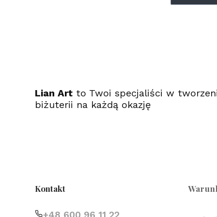
Lian Art
to Twoi specjaliści w tworzen
biżuterii na każdą okazję
(Otwiera
(Otwiera
(Otwiera
się
się
się
w
w
w
nowej
nowej
nowej
karcie)
karcie)
karcie)
Linki w
Kontakt
Warun
+48 600 96 11 22