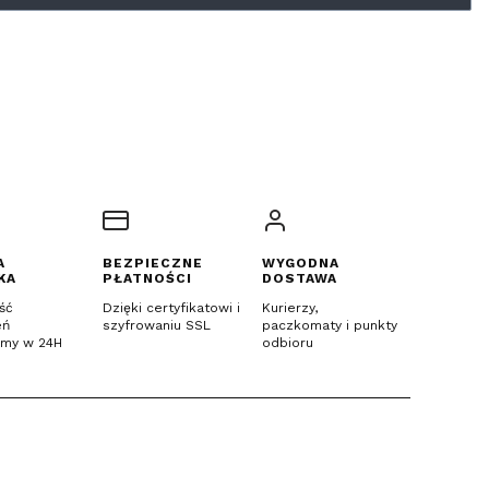
A
BEZPIECZNE
WYGODNA
KA
PŁATNOŚCI
DOSTAWA
ść
Dzięki certyfikatowi i
Kurierzy,
eń
szyfrowaniu SSL
paczkomaty i punkty
emy w 24H
odbioru