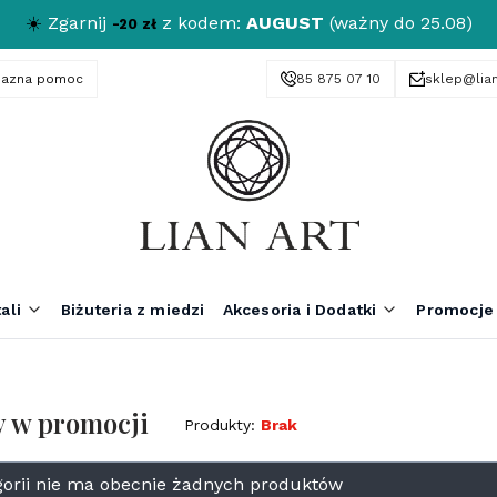
☀️
Zgarnij
z kodem:
AUGUST
(ważny do 25.08)
-20 zł
yjazna pomoc
85 875 07 10
sklep@lian
ali
Biżuteria z miedzi
Akcesoria i Dodatki
Promocje
y w promocji
Produkty:
Brak
oduktów
gorii nie ma obecnie żadnych produktów