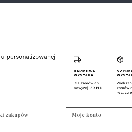
iu personalizowanej
DARMOWA
SZYBK
WYSYŁKA
WYSYŁ
Dla zamówień
Większo
powyżej 150 PLN
zamówi
realizuj
 stopce
ki zakupów
Moje konto