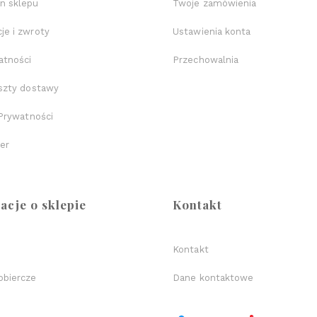
n sklepu
Twoje zamówienia
je i zwroty
Ustawienia konta
atności
Przechowalnia
oszty dostawy
 Prywatności
er
acje o sklepie
Kontakt
Kontakt
obiercze
Dane kontaktowe