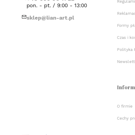
Regulami
pon. - pt. / 9:00 - 13:00
Reklamac
sklep@lian-art.pl
Formy pł
Czas i k
Polityka
Newslett
Inform
O firmie
Cechy pr