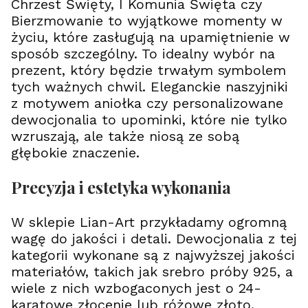
n
Chrzest Święty, I Komunia Święta czy
m
e
e
y
Bierzmowanie to wyjątkowe momenty w
-
r
r
c
g
g
g
życiu, które zasługują na upamiętnienie w
h
r
r
r
sposób szczególny. To idealny wybór na
a
a
a
w
prezent, który będzie trwałym symbolem
t
t
e
i
i
tych ważnych chwil. Eleganckie naszyjniki
r
s
s
g
z motywem aniołka czy personalizowane
!
!
r
2
dewocjonalia to upominki, które nie tylko
a
4
wzruszają, ale także niosą ze sobą
t
k
i
z
głębokie znaczenie.
s
ł
!
o
R
Precyzja i estetyka wykonania
c
o
e
s
n
e
i
W sklepie Lian-Art przykładamy ogromną
g
e
wagę do jakości i detali. Dewocjonalia z tej
o
l
kategorii wykonane są z najwyższej jakości
d
materiałów, takich jak srebro próby 925, a
wiele z nich wzbogaconych jest o 24-
karatowe złocenie lub różowe złoto.