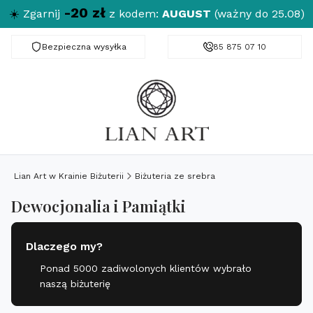
-20 zł
☀️
Zgarnij
z kodem:
AUGUST
(ważny do 25.08)
Bezpieczna wysyłka
Darmowa dostawa od 150 zł
85 875 07 10
Lian Art w Krainie Biżuterii
Biżuteria ze srebra
Dewocjonalia i Pamiątki
Dlaczego my?
Ponad 5000 zadiwolonych klientów wybrało
naszą biżuterię