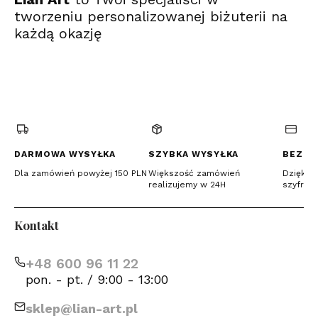
tworzeniu personalizowanej biżuterii na
każdą okazję
(Otwiera
(Otwiera
(Otwiera
się
się
się
w
w
w
nowej
nowej
nowej
karcie)
karcie)
karcie)
DARMOWA WYSYŁKA
SZYBKA WYSYŁKA
BEZPI
Dla zamówień powyżej 150 PLN
Większość zamówień
Dzięki c
realizujemy w 24H
szyfrow
Kontakt
+48 600 96 11 22
pon. - pt. / 9:00 - 13:00
sklep@lian-art.pl