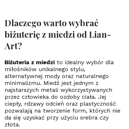
B
B
d
d
r
r
z
z
a
a
i
i
n
n
Y
Dlaczego warto wybrać
s
s
g
o
o
g
biżuterię z miedzi od Lian-
l
l
d
e
e
r
t
t
a
Art?
k
k
s
a
a
i
S
z
l
ł
S
Biżuteria z miedzi
to idealny wybór dla
D
o
y
r
miłośników unikalnego stylu,
w
m
z
alternatywnej mody oraz naturalnego
i
b
e
a
o
w
minimalizmu. Miedź jest jednym z
ń
l
o
najstarszych metali wykorzystywanych
s
e
Ż
k
m
przez człowieka do ozdoby ciała. Jej
y
a
P
c
ciepły, rdzawy odcień oraz plastyczność
–
e
i
pozwalają na tworzenie form, których nie
S
r
a
y
u
da się uzyskać przy użyciu srebra czy
m
n
złota.
b
a