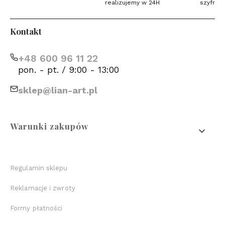
realizujemy w 24H
szyfrow
Kontakt
+48 600 96 11 22
pon. - pt. / 9:00 - 13:00
sklep@lian-art.pl
Linki w stopce
Warunki zakupów
Regulamin sklepu
Reklamacje i zwroty
Formy płatności