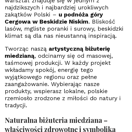
warsztat znajduje się w jednym z
z
e
najdzikszych i najbardziej urokliwych
u
r
zakątków Polski –
u podnóża góry
|
u
Z
)
Cergowa w Beskidzie Niskim
. Bliskość
G
lasów, mgliste poranki i surowy, beskidzki
r
a
klimat są dla nas nieustanną inspiracją.
w
e
Tworząc naszą
artystyczną biżuterię
r
e
miedzianą
, odcinamy się od masowej,
m
taśmowej produkcji. W każdy projekt
wkładamy spokój, energię tego
wyjątkowego regionu oraz pełne
zaangażowanie. Wybierając nasze
produkty, wspierasz lokalne, polskie
rzemiosło zrodzone z miłości do natury i
tradycji.
Naturalna biżuteria miedziana –
właściwości zdrowotne i symbolika