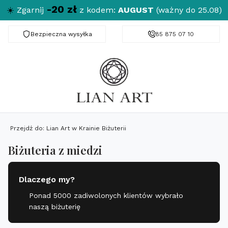
-20 zł
☀️
Zgarnij
z kodem:
AUGUST
(ważny do 25.08)
Bezpieczna wysyłka
Darmowa dostawa od 150 zł
85 875 07 10
Przejdź do:
Lian Art w Krainie Biżuterii
Biżuteria z miedzi
Dlaczego my?
Ponad 5000 zadiwolonych klientów wybrało
naszą biżuterię