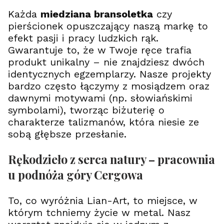
o
–
l
C
Każda
miedziana bransoletka
czy
S
z
pierścionek opuszczający naszą markę to
w
y
a
s
efekt pasji i pracy ludzkich rąk.
r
t
Gwarantuje to, że w Twoje ręce trafia
o
a
g
M
produkt unikalny – nie znajdziesz dwóch
a
i
identycznych egzemplarzy. Nasze projekty
(
e
bardzo często łączymy z mosiądzem oraz
S
d
w
ź
dawnymi motywami (np. słowiańskimi
a
,
symbolami), tworząc biżuterię o
r
1
o
5
charakterze talizmanów, która niesie ze
ż
m
sobą głębsze przesłanie.
y
m
c
(
a
O
Rękodzieło z serca natury – pracownia
)
p
z
c
u podnóża góry Cergowa
M
j
o
a
s
G
To, co wyróżnia Lian-Art, to miejsce, w
i
r
którym tchniemy życie w metal. Nasz
ą
a
d
w