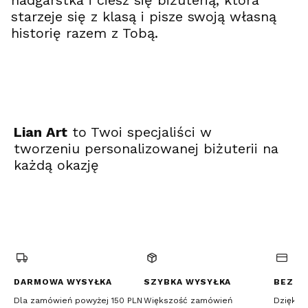
starzeje się z klasą i pisze swoją własną
historię razem z Tobą.
Lian Art
to Twoi specjaliści w
tworzeniu personalizowanej biżuterii na
każdą okazję
(Otwiera
(Otwiera
(Otwiera
się
się
się
w
w
w
nowej
nowej
nowej
karcie)
karcie)
karcie)
DARMOWA WYSYŁKA
SZYBKA WYSYŁKA
BEZPI
Dla zamówień powyżej 150 PLN
Większość zamówień
Dzięki c