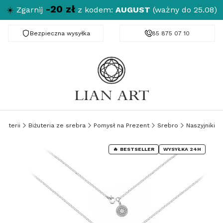
-20 zł
☀️
Zgarnij
z kodem:
AUGUST
(ważny do 25.08)
Bezpieczna wysyłka
Darmowa dostawa od 150 zł
85 875 07 10
iżuterii
Biżuteria ze srebra
Pomysł na Prezent
Srebro
Naszyjniki
BESTSELLER
WYSYŁKA 24H