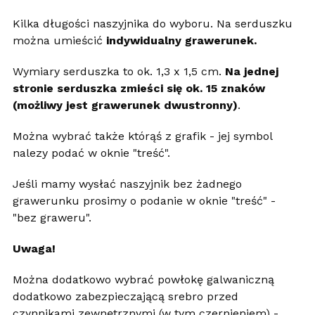
Kilka długości naszyjnika do wyboru. Na serduszku
można umieścić
indywidualny grawerunek.
Wymiary serduszka to ok. 1,3 x 1,5 cm.
Na jednej
stronie serduszka zmieści się ok. 15 znaków
(możliwy jest grawerunek dwustronny)
.
Można wybrać także którąś z grafik - jej symbol
nalezy podać w oknie "treść".
Jeśli mamy wysłać naszyjnik bez żadnego
grawerunku prosimy o podanie w oknie "treść" -
"bez graweru".
Uwaga!
Można dodatkowo wybrać powłokę galwaniczną
dodatkowo zabezpieczającą srebro przed
czynnikami zewnętrznymi (w tym czernieniem) -