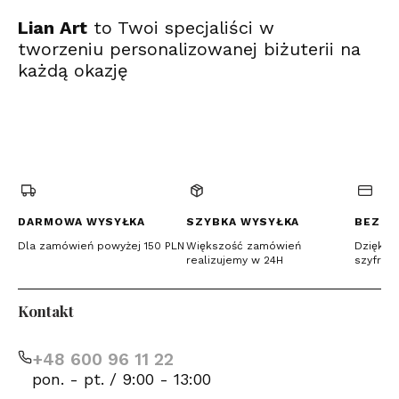
Lian Art
to Twoi specjaliści w
tworzeniu personalizowanej biżuterii na
każdą okazję
(Otwiera
(Otwiera
(Otwiera
się
się
się
w
w
w
nowej
nowej
nowej
karcie)
karcie)
karcie)
DARMOWA WYSYŁKA
SZYBKA WYSYŁKA
BEZPI
Dla zamówień powyżej 150 PLN
Większość zamówień
Dzięki c
realizujemy w 24H
szyfrow
Kontakt
+48 600 96 11 22
pon. - pt. / 9:00 - 13:00