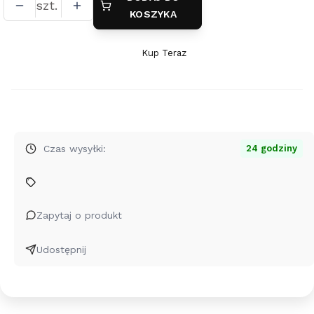
szt.
KOSZYKA
Kup Teraz
Szybki
zakup
dla
produktu
Naszyjnik
serce
Czas wysyłki:
24 godziny
-
grawer
Zapytaj o produkt
Udostępnij