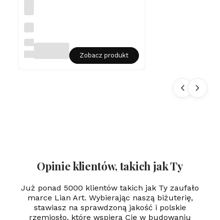
gr
a
w
Sr
er
eb
rn
LIAN
y
ART
Zobacz produkt
na
sz
yj
ni
k
Se
rd
us
zk
o
Gr
aw
er
Opinie klientów, takich jak Ty
Już ponad 5000 klientów takich jak Ty zaufało
marce Lian Art. Wybierając naszą biżuterię,
stawiasz na sprawdzoną jakość i polskie
rzemiosło, które wspiera Cię w budowaniu