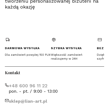
tworzeniu personalizowanej biżuterii na
każdą okazję
(Otwiera
(Otwiera
(Otwiera
się
się
się
w
w
w
nowej
nowej
nowej
karcie)
karcie)
karcie)
DARMOWA WYSYŁKA
SZYBKA WYSYŁKA
BEZPI
Dla zamówień powyżej 150 PLN
Większość zamówień
Dzięki c
realizujemy w 24H
szyfrow
Kontakt
+48 600 96 11 22
pon. - pt. / 9:00 - 13:00
sklep@lian-art.pl