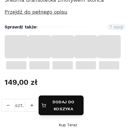
Przejdź do pełnego opisu
Sprawdź także:
7 opcji
Cena
149,00 zł
DODAJ DO
szt.
KOSZYKA
Kup Teraz
Szybki