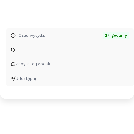
zakup
dla
produktu
Srebrne
kolczyki
Czas wysyłki:
24 godziny
Somer
-
Słońce
-
Zapytaj o produkt
sztyfty
-
Udostępnij
rose
gold