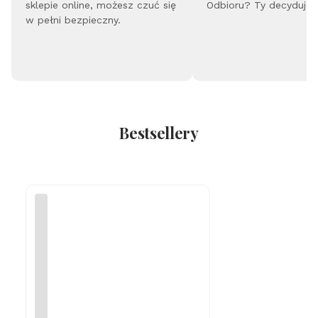
go
sklepie online, możesz czuć się
Odbioru? Ty decydujes
ld
w pełni bezpieczny.
Bestsellery