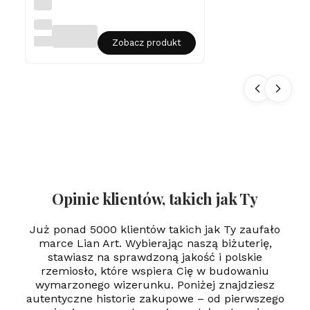
Na
er
szy
jni
LIAN
k
ART
Zobacz produkt
Rz
em
ień
z
oku
cia
mi
-
1,5
m
m
Opinie klientów, takich jak Ty
Już ponad 5000 klientów takich jak Ty zaufało
marce Lian Art. Wybierając naszą biżuterię,
stawiasz na sprawdzoną jakość i polskie
rzemiosło, które wspiera Cię w budowaniu
wymarzonego wizerunku. Poniżej znajdziesz
autentyczne historie zakupowe – od pierwszego