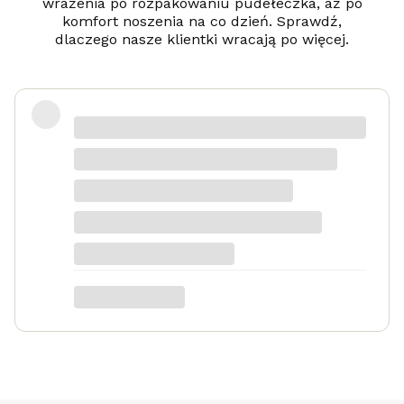
wrażenia po rozpakowaniu pudełeczka, aż po
komfort noszenia na co dzień. Sprawdź,
dlaczego nasze klientki wracają po więcej.
Zadowolona
Danka
dotyczy produktu: Srebrny naszyjnik
Serduszko Grawer