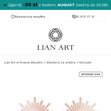
-20 zł
☀️
Zgarnij
z kodem:
AUGUST
(ważny do 25.08)
Bezpieczna wysyłka
Darmowa dostawa od 150 zł
85 875 07 10
Lian Art w Krainie Biżuterii
Biżuteria ze srebra
Kolczyki
WYSYŁKA 24H