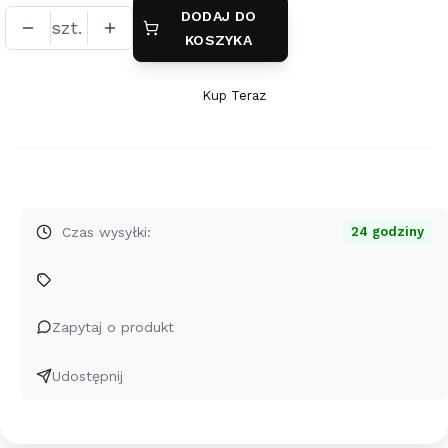
DODAJ DO
szt.
KOSZYKA
Kup Teraz
Szybki
zakup
dla
produktu
Damski
Naszyjnik
Czas wysyłki:
24 godziny
Choker
z
Zawieszkami
ze
Zapytaj o produkt
Srebra
pr.
Udostępnij
925