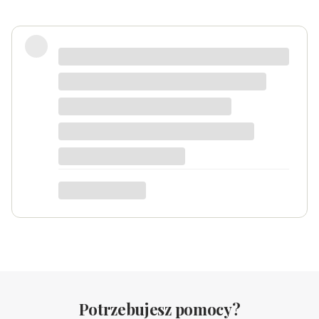
Zadowolona
Danka
dotyczy produktu: Srebrny naszyjnik
Serduszko Grawer
Potrzebujesz pomocy?