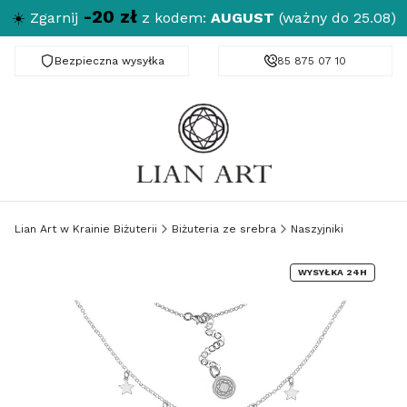
-20 zł
☀️
Zgarnij
z kodem:
AUGUST
(ważny do 25.08)
Bezpieczna wysyłka
Darmowa dostawa od 150 zł
85 875 07 10
Lian Art w Krainie Biżuterii
Biżuteria ze srebra
Naszyjniki
WYSYŁKA 24H