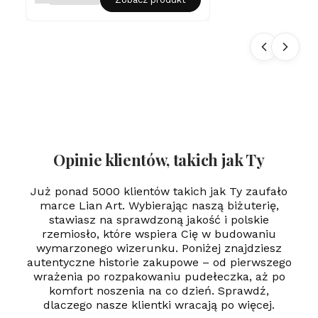
na
sz
yj
ni
k
Se
rd
us
zk
o
Gr
aw
er
Opinie klientów, takich jak Ty
Już ponad 5000 klientów takich jak Ty zaufało
marce Lian Art. Wybierając naszą biżuterię,
stawiasz na sprawdzoną jakość i polskie
rzemiosło, które wspiera Cię w budowaniu
wymarzonego wizerunku. Poniżej znajdziesz
autentyczne historie zakupowe – od pierwszego
wrażenia po rozpakowaniu pudełeczka, aż po
komfort noszenia na co dzień. Sprawdź,
dlaczego nasze klientki wracają po więcej.