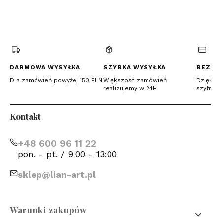
(Otwiera
(Otwiera
(Otwiera
się
się
się
w
w
w
nowej
nowej
nowej
karcie)
karcie)
karcie)
DARMOWA WYSYŁKA
SZYBKA WYSYŁKA
BEZPI
Dla zamówień powyżej 150 PLN
Większość zamówień
Dzięki c
realizujemy w 24H
szyfrow
Kontakt
+48 600 96 11 22
pon. - pt. / 9:00 - 13:00
sklep@lian-art.pl
Linki w stopce
Warunki zakupów