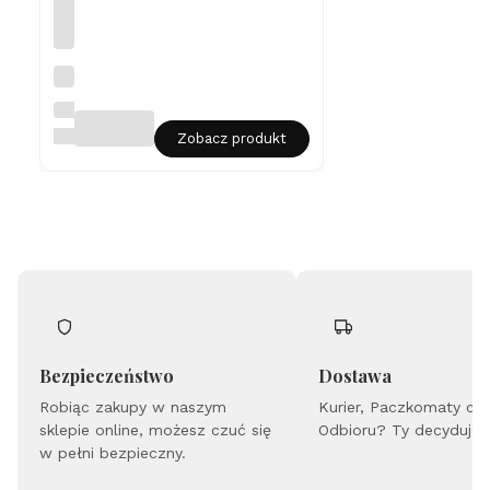
N
as
zy
LIAN
jni
ART
Zobacz produkt
k
Lu
ba
-
ks
ię
ży
c
Lu
nu
la
-
Fa
Bezpieczeństwo
Dostawa
zy
Robiąc zakupy w naszym
Ks
Kurier, Paczkomaty cz
ię
sklepie online, możesz czuć się
Odbioru? Ty decydujes
ży
w pełni bezpieczny.
ca
-