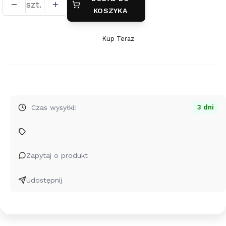
szt.
KOSZYKA
Kup Teraz
Szybki
zakup
dla
produktu
Srebrny
wisior
Czas wysyłki:
3 dni
Mapa
Nieba
-
Metryczka
Zapytaj o produkt
dla
Dziecka
Udostępnij
IND