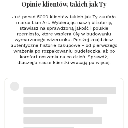
aw
Opinie klientów, takich jak Ty
er
-
24
Już ponad 5000 klientów takich jak Ty zaufało
k
marce Lian Art. Wybierając naszą biżuterię,
zł
stawiasz na sprawdzoną jakość i polskie
oc
rzemiosło, które wspiera Cię w budowaniu
en
ie
wymarzonego wizerunku. Poniżej znajdziesz
autentyczne historie zakupowe – od pierwszego
wrażenia po rozpakowaniu pudełeczka, aż po
komfort noszenia na co dzień. Sprawdź,
dlaczego nasze klientki wracają po więcej.
Zadowolona
Danka
dotyczy produktu: Srebrny naszyjnik
Serduszko Grawer