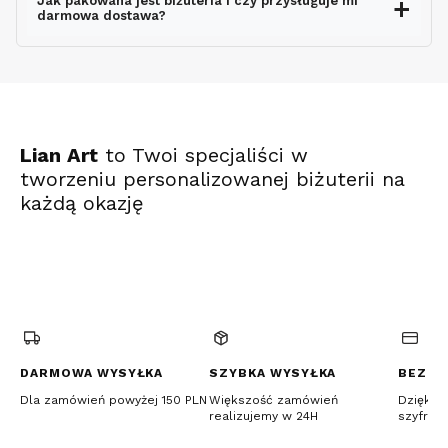
Jak pakowana jest biżuteria i czy przysługuje mi
darmowa dostawa?
ekspresowo
Lian Art
to Twoi specjaliści w
tworzeniu personalizowanej biżuterii na
każdą okazję
(Otwiera
(Otwiera
(Otwiera
się
się
się
w
w
w
nowej
nowej
nowej
karcie)
karcie)
karcie)
DARMOWA WYSYŁKA
SZYBKA WYSYŁKA
BEZPI
Dla zamówień powyżej 150 PLN
Większość zamówień
Dzięki c
realizujemy w 24H
szyfrow