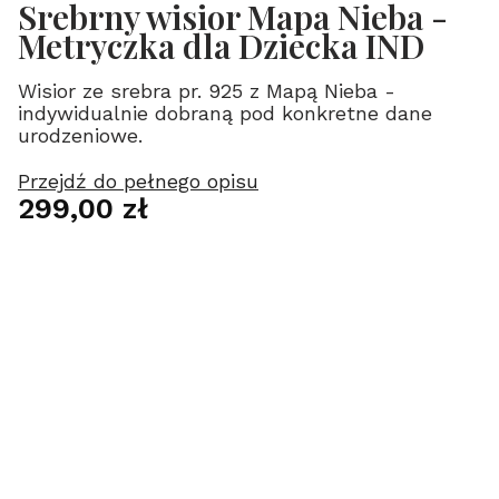
Srebrny wisior Mapa Nieba -
Metryczka dla Dziecka IND
Wisior ze srebra pr. 925 z Mapą Nieba -
indywidualnie dobraną pod konkretne dane
urodzeniowe.
Przejdź do pełnego opisu
Cena
299,00 zł
Wybierz wariant produktu:
Poszczególne warianty mogą różnić się ceną
*
Data
*
Miejsce (lub współrzędne geograficzne)