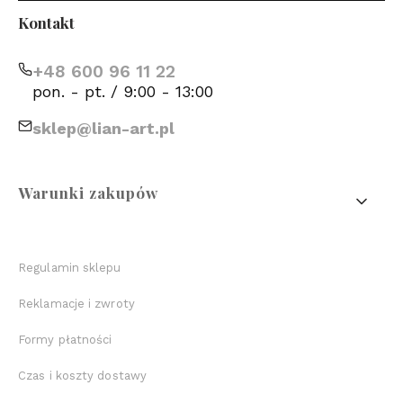
Kontakt
+48 600 96 11 22
pon. - pt. / 9:00 - 13:00
sklep@lian-art.pl
Linki w stopce
Warunki zakupów
Regulamin sklepu
Reklamacje i zwroty
Formy płatności
Czas i koszty dostawy