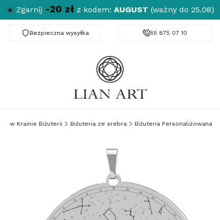
-20 zł
☀️
Zgarnij
z kodem:
AUGUST
(ważny do 25.08)
Bezpieczna wysyłka
Darmowa dostawa od 150 zł
85 875 07 10
Art w Krainie Biżuterii
Biżuteria ze srebra
Biżuteria Personalizowana