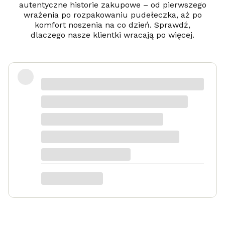
autentyczne historie zakupowe – od pierwszego
wrażenia po rozpakowaniu pudełeczka, aż po
komfort noszenia na co dzień. Sprawdź,
dlaczego nasze klientki wracają po więcej.
Zadowolona
Danka
dotyczy produktu: Srebrny naszyjnik
Serduszko Grawer