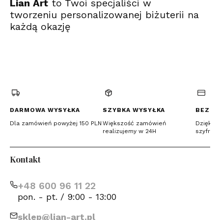
Lian Art
to Twoi specjaliści w
tworzeniu personalizowanej biżuterii na
każdą okazję
(Otwiera
(Otwiera
(Otwiera
się
się
się
w
w
w
nowej
nowej
nowej
karcie)
karcie)
karcie)
DARMOWA WYSYŁKA
SZYBKA WYSYŁKA
BEZPI
Dla zamówień powyżej 150 PLN
Większość zamówień
Dzięki c
realizujemy w 24H
szyfrow
Kontakt
+48 600 96 11 22
pon. - pt. / 9:00 - 13:00
sklep@lian-art.pl