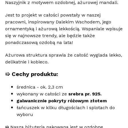
Naszyjnik z motywem ozdobnej, ażurowej mandali.
Jest to projekt w całości powstały w naszej
pracowni, inspirowany Dalekim Wschodem, jego
ornamentyką i ażurową lekkością. Wspaniale wpisuje
się w najnowsze trendy, ale będzie także
ponadczasową ozdobą na lata!
Ażurowa struktura sprawia że całość wyglada lekko,
delikatnie i kobieco.
➯
Cechy produktu:
średnica - ok. 2,3 cm
wykonany w całości ze
srebra pr. 925.
galwanicznie pokryty różowym złotem
łańcuszek w kilku długościach i splotach do
wyboru
➯
Nasza biżuteria pakowana jest w ozdobne