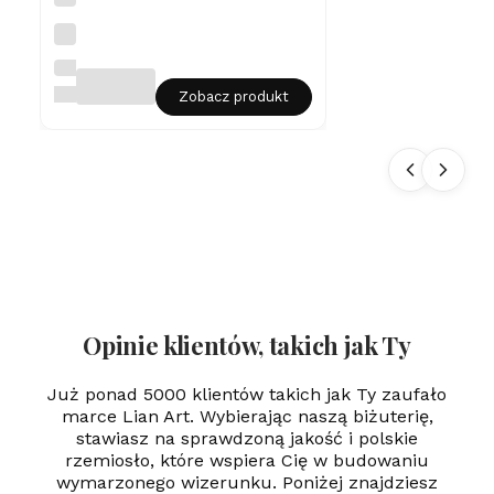
a
w
Sr
er
eb
rn
LIAN
y
ART
Zobacz produkt
na
sz
yj
ni
k
Se
rd
us
zk
o
Gr
aw
er
Opinie klientów, takich jak Ty
Już ponad 5000 klientów takich jak Ty zaufało
marce Lian Art. Wybierając naszą biżuterię,
stawiasz na sprawdzoną jakość i polskie
rzemiosło, które wspiera Cię w budowaniu
wymarzonego wizerunku. Poniżej znajdziesz