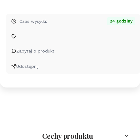
produktu
Srebrny
naszyjnik
Czas wysyłki:
24 godziny
Talika
-
Mandala
-
Zapytaj o produkt
rose
gold
Udostępnij
Cechy produktu