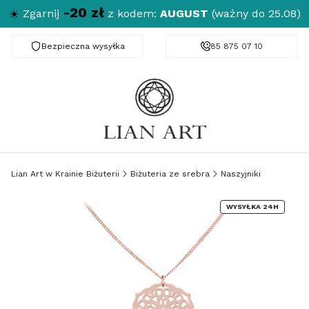
-20 zł
☀️
Zgarnij
z kodem:
AUGUST
(ważny do 25.08)
Bezpieczna wysyłka
Darmowa dostawa od 150 zł
85 875 07 10
Lian Art w Krainie Biżuterii
Biżuteria ze srebra
Naszyjniki
WYSYŁKA 24H