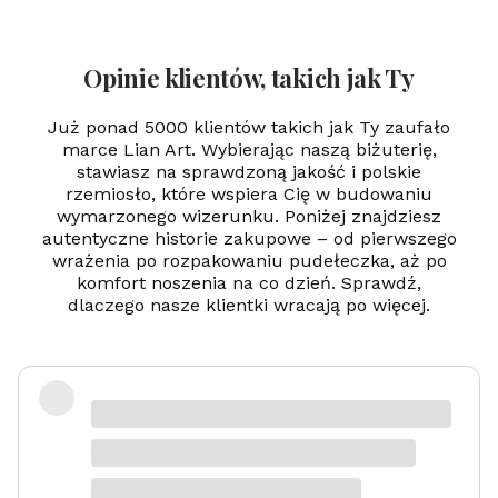
mi
-
gr
ub
Opinie klientów, takich jak Ty
y -
Gr
aw
Już ponad 5000 klientów takich jak Ty zaufało
er
marce Lian Art. Wybierając naszą biżuterię,
-
stawiasz na sprawdzoną jakość i polskie
24
rzemiosło, które wspiera Cię w budowaniu
k
zł
wymarzonego wizerunku. Poniżej znajdziesz
oc
autentyczne historie zakupowe – od pierwszego
en
wrażenia po rozpakowaniu pudełeczka, aż po
ie
komfort noszenia na co dzień. Sprawdź,
dlaczego nasze klientki wracają po więcej.
Zadowolona
Danka
dotyczy produktu: Srebrny naszyjnik