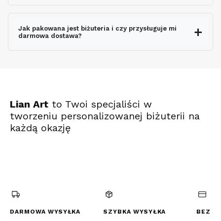
wysyłki
Jak pakowana jest biżuteria i czy przysługuje mi
darmowa dostawa?
ekspresowo
Lian Art
to Twoi specjaliści w
tworzeniu personalizowanej biżuterii na
każdą okazję
(Otwiera
(Otwiera
(Otwiera
się
się
się
w
w
w
nowej
nowej
nowej
karcie)
karcie)
karcie)
DARMOWA WYSYŁKA
SZYBKA WYSYŁKA
BEZPI