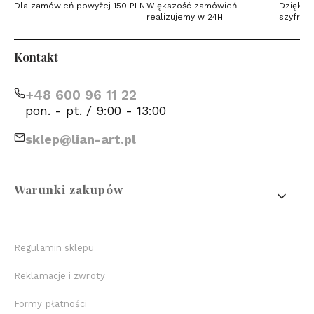
Dla zamówień powyżej 150 PLN
Większość zamówień
Dzięki c
realizujemy w 24H
szyfrow
Kontakt
+48 600 96 11 22
pon. - pt. / 9:00 - 13:00
sklep@lian-art.pl
Linki w stopce
Warunki zakupów
Regulamin sklepu
Reklamacje i zwroty
Formy płatności