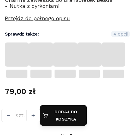
- Nutka z cyrkoniami
Przejdź do pełnego opisu
Sprawdź także:
4 opcji
Cena
79,00 zł
DODAJ DO
szt.
KOSZYKA