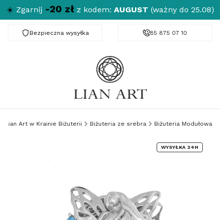
-20 zł
☀️
Zgarnij
z kodem:
AUGUST
(ważny do 25.08)
Bezpieczna wysyłka
Darmowa dostawa od 150 zł
85 875 07 10
Lian Art w Krainie Biżuterii
Biżuteria ze srebra
Biżuteria Modułowa
WYSYŁKA 24H