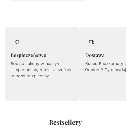
d
o
za
wi
es
ze
k
m
o
d
uł
Bezpieczeństwo
Dostawa
o
Robiąc zakupy w naszym
w
Kurier, Paczkomaty cz
yc
sklepie online, możesz czuć się
Odbioru? Ty decydujes
h
w pełni bezpieczny.
-
B
ea
ds
-
B
az
a
Bestsellery