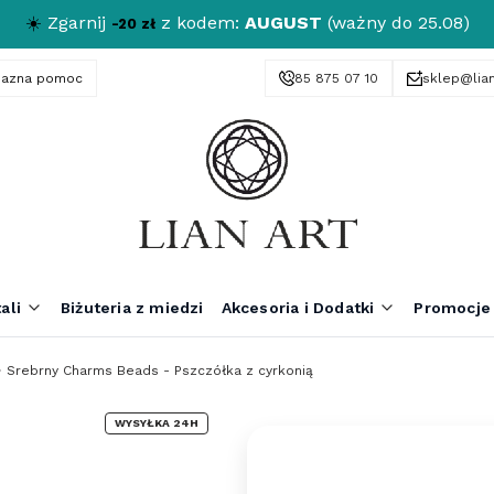
☀️
Zgarnij
z kodem:
AUGUST
(ważny do 25.08)
-20 zł
yjazna pomoc
85 875 07 10
sklep@lian
ali
Biżuteria z miedzi
Akcesoria i Dodatki
Promocje
Srebrny Charms Beads - Pszczółka z cyrkonią
WYSYŁKA 24H