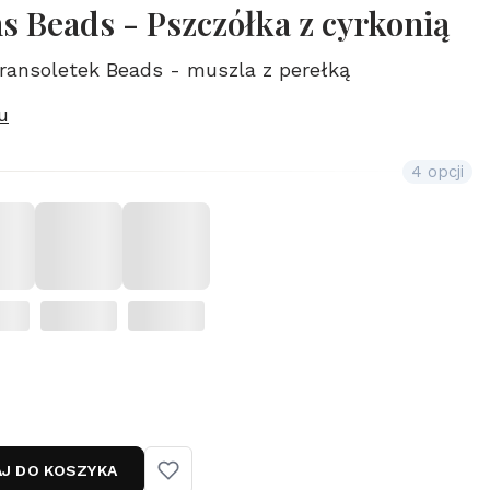
 Beads - Pszczółka z cyrkonią
ansoletek Beads - muszla z perełką
u
4 opcji
J DO KOSZYKA