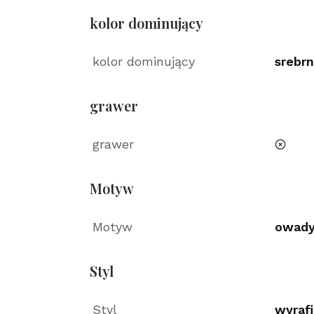
kolor dominujący
kolor dominujący
srebr
grawer
grawer
nie
Motyw
Motyw
owad
Styl
Styl
wyraf