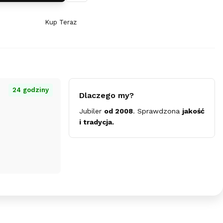
Kup Teraz
Szybki
zakup
dla
produktu
Srebrny
Charms
24 godziny
Dlaczego my?
Beads
Jubiler
od 2008
. Sprawdzona
jakość
-
i tradycja.
Pszczółka
z
cyrkonią