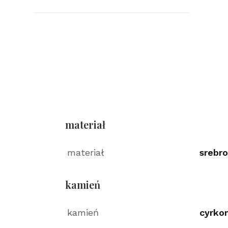
materiał
materiał
srebro
kamień
kamień
cyrko