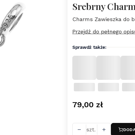
Srebrny Charms
Charms Zawieszka do br
Przejdź do pełnego opis
Sprawdź także:
Cena
79,00 zł
szt.
DODA