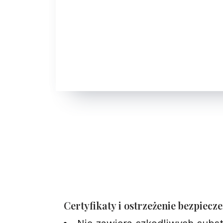
Certyfikaty i ostrzeżenie bezpiecz
Nie zawiera szkodliwych subs