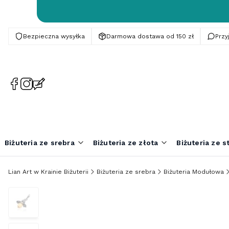
Bezpieczna wysyłka
Darmowa dostawa od 150 zł
Prz
(Otwiera
(Otwiera
(Otwiera
się
się
się
w
w
w
nowej
nowej
nowej
karcie)
karcie)
karcie)
Biżuteria ze srebra
Biżuteria ze złota
Biżuteria ze st
Lian Art w Krainie Biżuterii
Biżuteria ze srebra
Biżuteria Modułowa