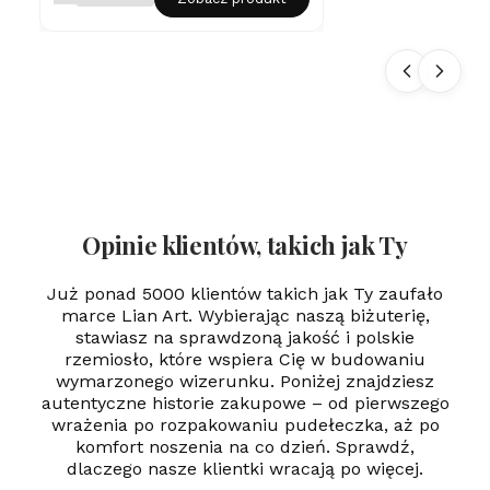
na
sz
yj
ni
k
Se
rd
us
zk
o
Gr
aw
er
Opinie klientów, takich jak Ty
Już ponad 5000 klientów takich jak Ty zaufało
marce Lian Art. Wybierając naszą biżuterię,
stawiasz na sprawdzoną jakość i polskie
rzemiosło, które wspiera Cię w budowaniu
wymarzonego wizerunku. Poniżej znajdziesz
autentyczne historie zakupowe – od pierwszego
wrażenia po rozpakowaniu pudełeczka, aż po
komfort noszenia na co dzień. Sprawdź,
dlaczego nasze klientki wracają po więcej.