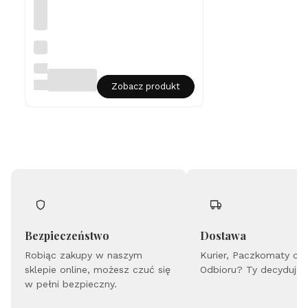
Na
sz
yj
LIAN
ni
ART
Zobacz produkt
k z
na
tu
ral
ny
m
La
br
ad
or
yt
e
m
Bezpieczeństwo
Dostawa
-
Robiąc zakupy w naszym
ok
Kurier, Paczkomaty cz
rą
sklepie online, możesz czuć się
Odbioru? Ty decydujes
gł
w pełni bezpieczny.
y -
ro