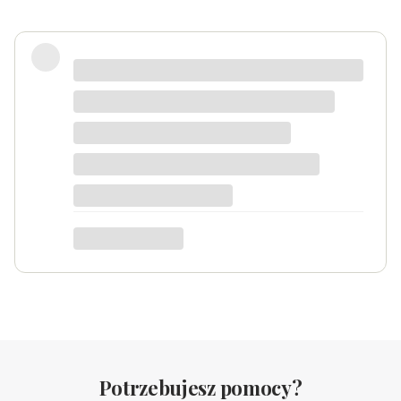
Zadowolona
Danka
dotyczy produktu: Srebrny naszyjnik
Serduszko Grawer
Potrzebujesz pomocy?