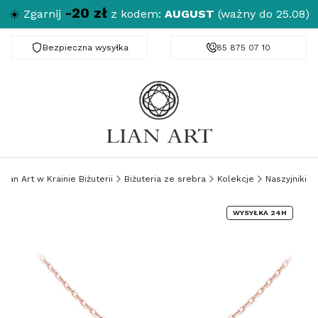
-20 zł
☀️
Zgarnij
z kodem:
AUGUST
(ważny do 25.08)
Bezpieczna wysyłka
Darmowa dostawa od 150 zł
85 875 07 10
Lian Art w Krainie Biżuterii
Biżuteria ze srebra
Kolekcje
Naszyjniki
WYSYŁKA 24H