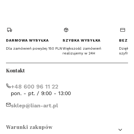
(Otwiera
(Otwiera
(Otwiera
się
się
się
w
w
w
nowej
nowej
nowej
karcie)
karcie)
karcie)
DARMOWA WYSYŁKA
SZYBKA WYSYŁKA
BEZPI
Dla zamówień powyżej 150 PLN
Większość zamówień
Dzięki c
realizujemy w 24H
szyfrow
Kontakt
+48 600 96 11 22
pon. - pt. / 9:00 - 13:00
sklep@lian-art.pl
Linki w stopce
Warunki zakupów