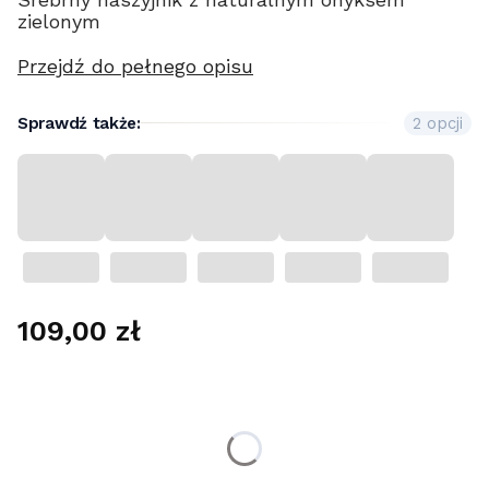
zielonym
Przejdź do pełnego opisu
Sprawdź także:
2 opcji
Cena
109,00 zł
Wybierz wariant produktu:
Poszczególne warianty mogą różnić się ceną
*
długość (około)