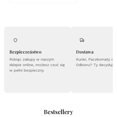
z
ko
st
ką
d
o
gi
ta
ry
-
gr
a
Bezpieczeństwo
Dostawa
w
Robiąc zakupy w naszym
er
Kurier, Paczkomaty cz
-
sklepie online, możesz czuć się
Odbioru? Ty decydujes
24
w pełni bezpieczny.
k
zł
oc
en
ie
Bestsellery