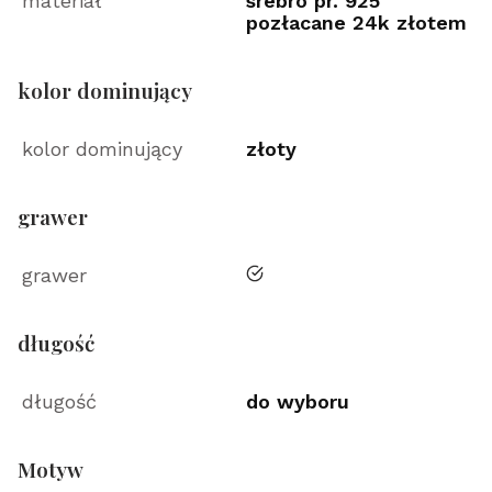
materiał
srebro pr. 925
pozłacane 24k złotem
kolor dominujący
kolor dominujący
złoty
grawer
tak
grawer
długość
długość
do wyboru
Motyw