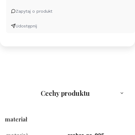
do
gitary
Zapytaj o produkt
-
grawer
Udostępnij
-
24k
złocenie
Cechy produktu
materiał