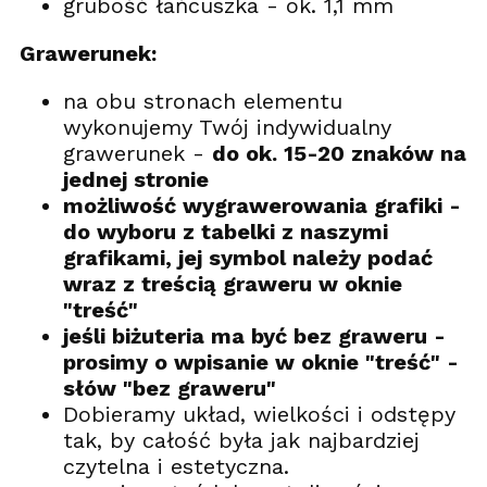
grubość łańcuszka - ok. 1,1 mm
Grawerunek:
na obu stronach elementu
wykonujemy Twój indywidualny
grawerunek -
do ok. 15-20 znaków na
jednej stronie
możliwość wygrawerowania grafiki -
do wyboru z tabelki z naszymi
grafikami, jej symbol należy podać
wraz z treścią graweru w oknie
"treść"
jeśli biżuteria ma być bez graweru -
prosimy o wpisanie w oknie "treść" -
słów "bez graweru"
Dobieramy układ, wielkości i odstępy
tak, by całość była jak najbardziej
czytelna i estetyczna.