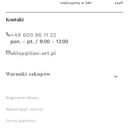
realizujemy w 24H
szyfrow
Kontakt
+48 600 96 11 22
pon. - pt. / 9:00 - 13:00
sklep@lian-art.pl
Linki w stopce
Warunki zakupów
Regulamin sklepu
Reklamacje i zwroty
Formy płatności