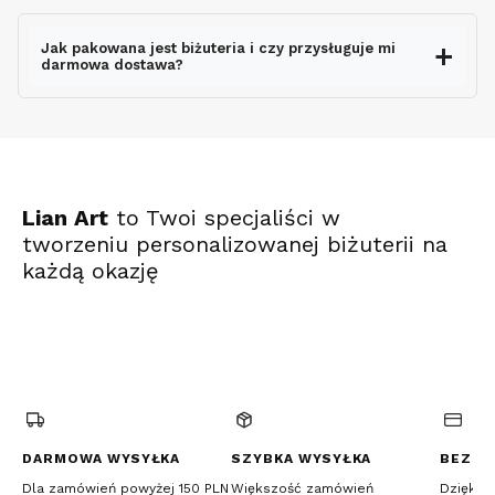
wysyłki
Jak pakowana jest biżuteria i czy przysługuje mi
darmowa dostawa?
ekspresowo
Lian Art
to Twoi specjaliści w
tworzeniu personalizowanej biżuterii na
każdą okazję
(Otwiera
(Otwiera
(Otwiera
się
się
się
w
w
w
nowej
nowej
nowej
karcie)
karcie)
karcie)
DARMOWA WYSYŁKA
SZYBKA WYSYŁKA
BEZPI
Dla zamówień powyżej 150 PLN
Większość zamówień
Dzięki c