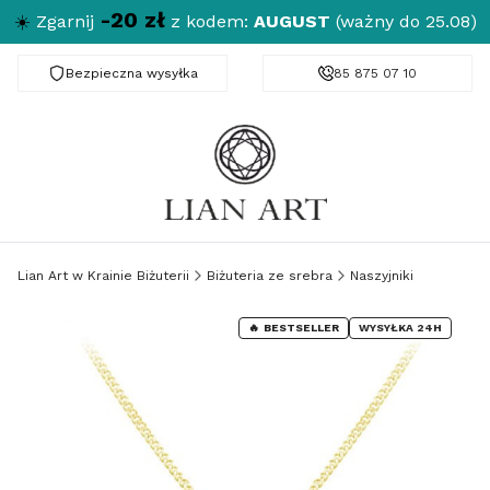
-20 zł
☀️
Zgarnij
z kodem:
AUGUST
(ważny do 25.08)
Bezpieczna wysyłka
Darmowa dostawa od 150 zł
85 875 07 10
Lian Art w Krainie Biżuterii
Biżuteria ze srebra
Naszyjniki
BESTSELLER
WYSYŁKA 24H