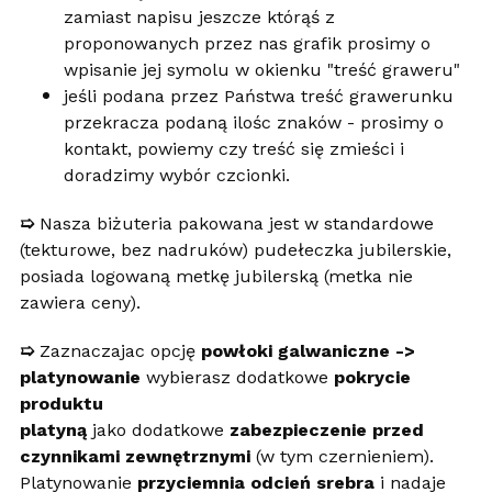
zamiast napisu jeszcze którąś z
proponowanych przez nas grafik prosimy o
wpisanie jej symolu w okienku "treść graweru"
jeśli podana przez Państwa treść grawerunku
przekracza podaną ilośc znaków - prosimy o
kontakt, powiemy czy treść się zmieści i
doradzimy wybór czcionki.
➯
Nasza biżuteria pakowana jest w standardowe
(tekturowe, bez nadruków) pudełeczka jubilerskie,
posiada logowaną metkę jubilerską (metka nie
zawiera ceny).
➯
Zaznaczajac opcję
powłoki galwaniczne ->
platynowanie
wybierasz dodatkowe
pokrycie
produktu
platyną
jako dodatkowe
zabezpieczenie przed
czynnikami zewnętrznymi
(w tym czernieniem).
Platynowanie
przyciemnia odcień srebra
i nadaje