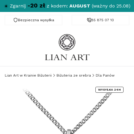
-20 zł
☀️
Zgarnij
z kodem:
AUGUST
(ważny do 25.08)
Bezpieczna wysyłka
Darmowa dostawa od 150 zł
85 875 07 10
Lian Art w Krainie Biżuterii
Biżuteria ze srebra
Dla Panów
WYSYŁKA 24H