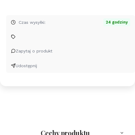
produktu
Naszyjnik
srebrny
Czas wysyłki:
24 godziny
nieśmiertelnik
Rock
-
Grawer
Zapytaj o produkt
Udostępnij
Cechy produktu