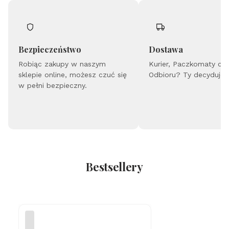
m
ie
rt
el
ni
k
Bezpieczeństwo
Dostawa
W
Robiąc zakupy w naszym
ar
Kurier, Paczkomaty cz
ri
sklepie online, możesz czuć się
Odbioru? Ty decydujes
or
w pełni bezpieczny.
-
Gr
a
w
er
Bestsellery