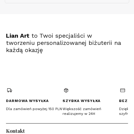
ekspresowo
Lian Art
to Twoi specjaliści w
tworzeniu personalizowanej biżuterii na
każdą okazję
(Otwiera
(Otwiera
(Otwiera
się
się
się
w
w
w
nowej
nowej
nowej
karcie)
karcie)
karcie)
DARMOWA WYSYŁKA
SZYBKA WYSYŁKA
BEZPI
Dla zamówień powyżej 150 PLN
Większość zamówień
Dzięki c
realizujemy w 24H
szyfrow
Kontakt