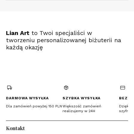
Lian Art
to Twoi specjaliści w
tworzeniu personalizowanej biżuterii na
każdą okazję
(Otwiera
(Otwiera
(Otwiera
się
się
się
w
w
w
nowej
nowej
nowej
karcie)
karcie)
karcie)
DARMOWA WYSYŁKA
SZYBKA WYSYŁKA
BEZPI
Dla zamówień powyżej 150 PLN
Większość zamówień
Dzięki c
realizujemy w 24H
szyfrow
Kontakt