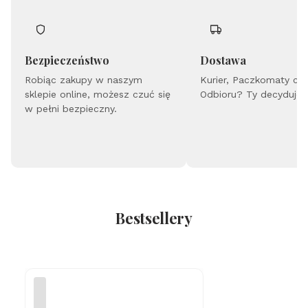
an
tra
O
m
Au
Bezpieczeństwo
Dostawa
m
Robiąc zakupy w naszym
Gr
Kurier, Paczkomaty cz
aw
sklepie online, możesz czuć się
Odbioru? Ty decydujes
er
w pełni bezpieczny.
Bestsellery