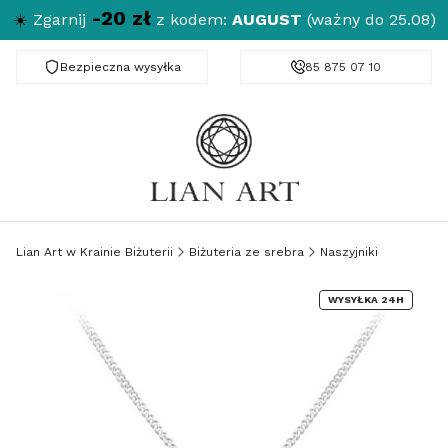
-20 zł
☀️
Zgarnij
z kodem:
AUGUST
(ważny do 25.08)
Bezpieczna wysyłka
Darmowa dostawa od 150 zł
85 875 07 10
Lian Art w Krainie Biżuterii
Biżuteria ze srebra
Naszyjniki
WYSYŁKA 24H