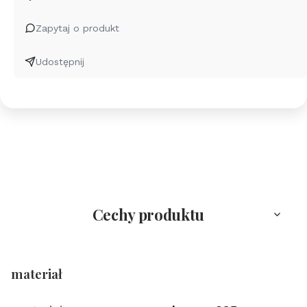
Om
Aum
Zapytaj o produkt
Grawer
Udostępnij
Cechy produktu
materiał