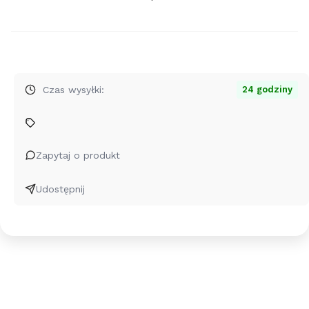
Szybki
zakup
dla
produktu
Naszyjnik
Śnieżynka
Czas wysyłki:
24 godziny
II
-
rose
gold
Zapytaj o produkt
Udostępnij