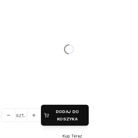
Wybierz wariant produktu:
Poszczególne warianty mogą różnić się ceną
*
długość
40 cm
42 cm
45 cm
50 cm
55 cm
(+10,00 zł)
*
splot łańcuszka
pancerka
ankier
DODAJ DO
szt.
KOSZYKA
Kup Teraz