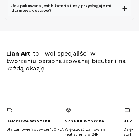
Jak pakowana jest biżuteria i czy przysługuje mi
darmowa dostawa?
ekspresowo
Lian Art
to Twoi specjaliści w
tworzeniu personalizowanej biżuterii na
każdą okazję
(Otwiera
(Otwiera
(Otwiera
się
się
się
w
w
w
nowej
nowej
nowej
karcie)
karcie)
karcie)
DARMOWA WYSYŁKA
SZYBKA WYSYŁKA
BEZPI
Dla zamówień powyżej 150 PLN
Większość zamówień
Dzięki c
realizujemy w 24H
szyfrow