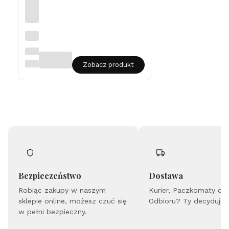
Kol
czy
ki
LIAN
ze
ART
Zobacz produkt
sre
bra
pr.
925
Gw
iaz
da
Róż
a
Wi
atr
ów
Bezpieczeństwo
Dostawa
Robiąc zakupy w naszym
Kurier, Paczkomaty cz
sklepie online, możesz czuć się
Odbioru? Ty decydujes
w pełni bezpieczny.