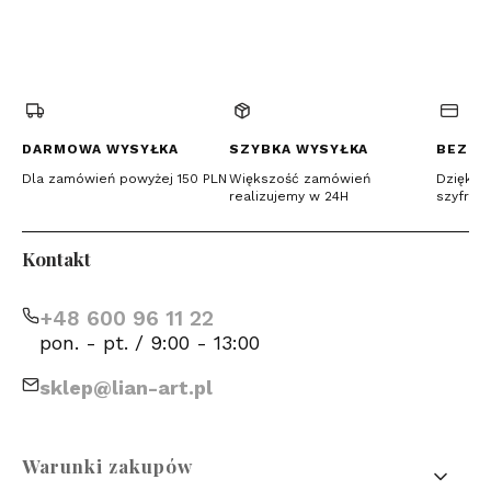
(Otwiera
(Otwiera
(Otwiera
się
się
się
w
w
w
nowej
nowej
nowej
karcie)
karcie)
karcie)
DARMOWA WYSYŁKA
SZYBKA WYSYŁKA
BEZPI
Dla zamówień powyżej 150 PLN
Większość zamówień
Dzięki c
realizujemy w 24H
szyfrow
Kontakt
+48 600 96 11 22
pon. - pt. / 9:00 - 13:00
sklep@lian-art.pl
Linki w stopce
Warunki zakupów