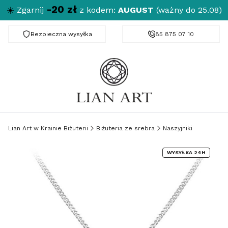
-20 zł
☀️
Zgarnij
z kodem:
AUGUST
(ważny do 25.08)
Bezpieczna wysyłka
Darmowa dostawa od 150 zł
85 875 07 10
Lian Art w Krainie Biżuterii
Biżuteria ze srebra
Naszyjniki
WYSYŁKA 24H