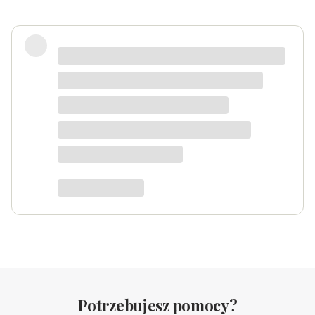
Zadowolona
Danka
dotyczy produktu: Srebrny naszyjnik
Serduszko Grawer
Potrzebujesz pomocy?