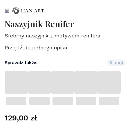
Naszyjnik Renifer
Srebrny naszyjnik z motywem renifera
Przejdź do pełnego opisu
Sprawdź także:
8 opcji
Cena
129,00 zł
Wybierz wariant produktu: