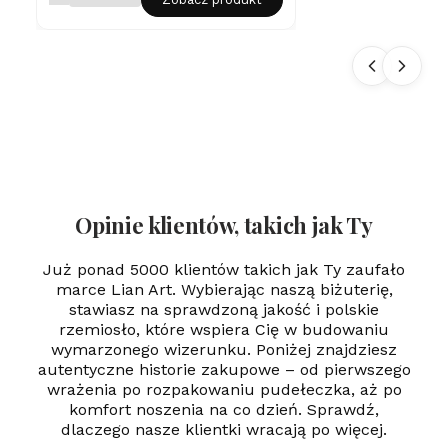
na
sz
yj
ni
k
Se
rd
us
zk
o
Gr
aw
er
Opinie klientów, takich jak Ty
Już ponad 5000 klientów takich jak Ty zaufało
marce Lian Art. Wybierając naszą biżuterię,
stawiasz na sprawdzoną jakość i polskie
rzemiosło, które wspiera Cię w budowaniu
wymarzonego wizerunku. Poniżej znajdziesz
autentyczne historie zakupowe – od pierwszego
wrażenia po rozpakowaniu pudełeczka, aż po
komfort noszenia na co dzień. Sprawdź,
dlaczego nasze klientki wracają po więcej.