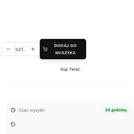
*
powłoka galwaniczna
brak
pokrycie platyną
(+20,00 zł)
DODAJ DO
szt.
KOSZYKA
Kup Teraz
Szybki
zakup
dla
produktu
Naszyjnik
Renifer
Czas wysyłki:
24 godziny