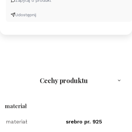
Zapytaj o produkt
-
dwa
Udostępnij
kolory
-
rose
gold
Cechy produktu
materiał
materiał
srebro pr. 925