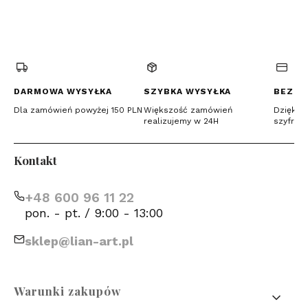
(Otwiera
(Otwiera
(Otwiera
się
się
się
w
w
w
nowej
nowej
nowej
karcie)
karcie)
karcie)
DARMOWA WYSYŁKA
SZYBKA WYSYŁKA
BEZPI
Dla zamówień powyżej 150 PLN
Większość zamówień
Dzięki c
realizujemy w 24H
szyfrow
Kontakt
+48 600 96 11 22
pon. - pt. / 9:00 - 13:00
sklep@lian-art.pl
Linki w stopce
Warunki zakupów