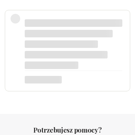
Zadowolona
Danka
dotyczy produktu: Srebrny naszyjnik
Serduszko Grawer
Potrzebujesz pomocy?