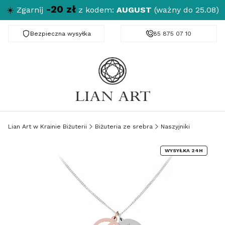
-20 zł
☀️
Zgarnij
z kodem:
AUGUST
(ważny do 25.08)
Bezpieczna wysyłka
Darmowa dostawa od 150 zł
85 875 07 10
Lian Art w Krainie Biżuterii
Biżuteria ze srebra
Naszyjniki
WYSYŁKA 24H