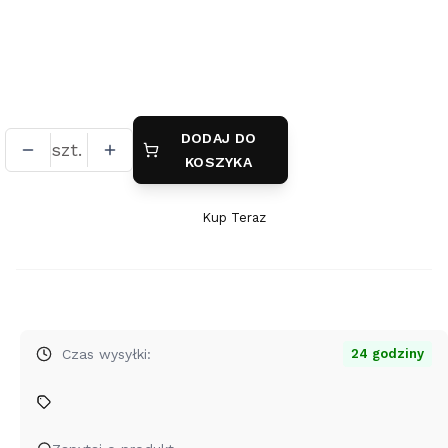
*
powłoka galwaniczna
brak
pokrycie platyną
(+20,00 zł)
DODAJ DO
szt.
KOSZYKA
Kup Teraz
Szybki
zakup
dla
produktu
Naszyjnik
Joyfull
Czas wysyłki:
24 godziny
-
koniczynka
-
grawer