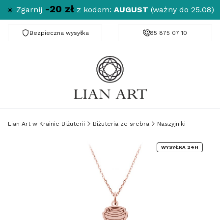
-20 zł
☀️
Zgarnij
z kodem:
AUGUST
(ważny do 25.08)
Bezpieczna wysyłka
Darmowa dostawa od 150 zł
85 875 07 10
Lian Art w Krainie Biżuterii
Biżuteria ze srebra
Naszyjniki
WYSYŁKA 24H