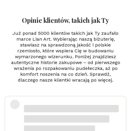
rc
e i
Gr
aw
Opinie klientów, takich jak Ty
er
-
24
Już ponad 5000 klientów takich jak Ty zaufało
k
marce Lian Art. Wybierając naszą biżuterię,
zł
stawiasz na sprawdzoną jakość i polskie
oc
rzemiosło, które wspiera Cię w budowaniu
en
ie
wymarzonego wizerunku. Poniżej znajdziesz
autentyczne historie zakupowe – od pierwszego
wrażenia po rozpakowaniu pudełeczka, aż po
komfort noszenia na co dzień. Sprawdź,
dlaczego nasze klientki wracają po więcej.
Zadowolona
Danka
dotyczy produktu: Srebrny naszyjnik