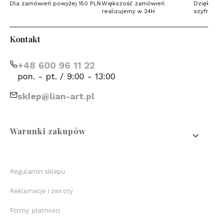
Dla zamówień powyżej 150 PLN
Większość zamówień
Dzięki c
realizujemy w 24H
szyfrow
Kontakt
+48 600 96 11 22
pon. - pt. / 9:00 - 13:00
sklep@lian-art.pl
Linki w stopce
Warunki zakupów
Regulamin sklepu
Reklamacje i zwroty
Formy płatności