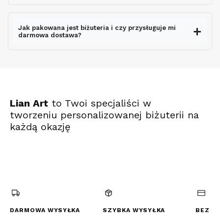
wysyłki
Jak pakowana jest biżuteria i czy przysługuje mi
darmowa dostawa?
ekspresowo
Lian Art
to Twoi specjaliści w
tworzeniu personalizowanej biżuterii na
każdą okazję
(Otwiera
(Otwiera
(Otwiera
się
się
się
w
w
w
nowej
nowej
nowej
karcie)
karcie)
karcie)
DARMOWA WYSYŁKA
SZYBKA WYSYŁKA
BEZPI