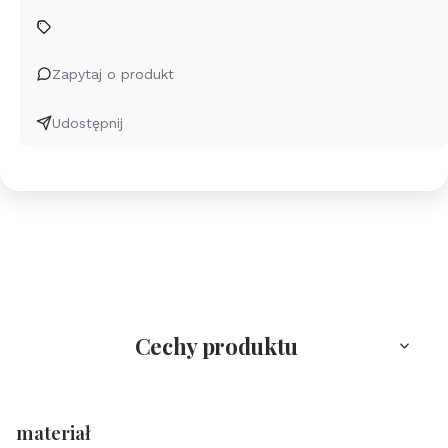
Kawa
na
wynos
Zapytaj o produkt
-
rose
Udostępnij
gold
Cechy produktu
materiał