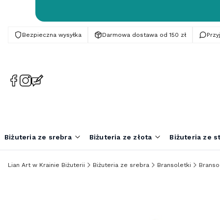
Bezpieczna wysyłka
Darmowa dostawa od 150 zł
Prz
(Otwiera
(Otwiera
(Otwiera
się
się
się
w
w
w
nowej
nowej
nowej
karcie)
karcie)
karcie)
Biżuteria ze srebra
Biżuteria ze złota
Biżuteria ze st
Lian Art w Krainie Biżuterii
Biżuteria ze srebra
Bransoletki
Branso