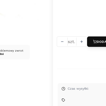
*
długość (około)
17 cm + przedłużenie
szt.
DODA
oblemowy zwrot
dni
Czas wysyłki: