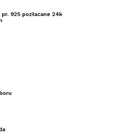
 pr. 925 pozłacane 24k
m
boru
da