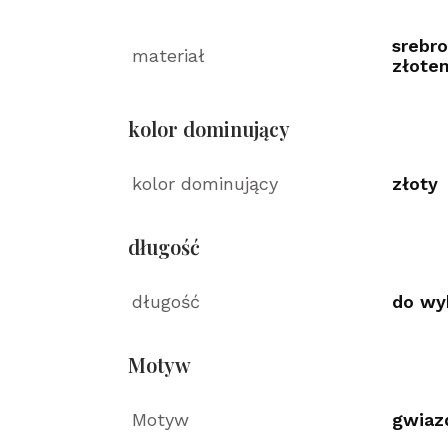
srebro
materiał
złote
kolor dominujący
kolor dominujący
złoty
długość
długość
do wy
Motyw
Motyw
gwiaz