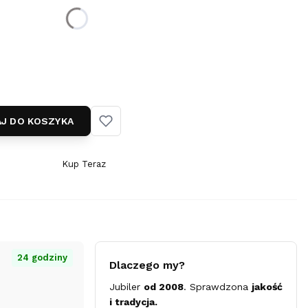
24 cm + przedłużenie
J DO KOSZYKA
Kup Teraz
Szybki
zakup
dla
produktu
Bransoletka
gwiazdki
24 godziny
Dlaczego my?
-
Jubiler
od 2008
. Sprawdzona
jakość
24k
i tradycja.
złocenie