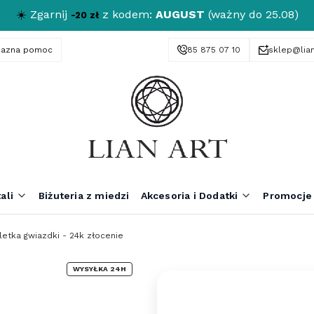
☀️
Zgarnij
z kodem:
AUGUST
(ważny do 25.08)
-20 zł
yjazna pomoc
85 875 07 10
sklep@lian
ali
Biżuteria z miedzi
Akcesoria i Dodatki
Promocje
letka gwiazdki - 24k złocenie
WYSYŁKA 24H