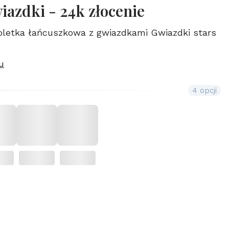
iazdki - 24k złocenie
soletka łańcuszkowa z gwiazdkami Gwiazdki stars
u
4 opcji
duktu:
mogą różnić się ceną