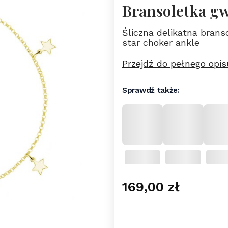
Bransoletka gw
Śliczna delikatna bran
star choker ankle
Przejdź do pełnego opis
Sprawdź także:
Cena
169,00 zł
Wybierz wariant pro
Poszczególne warianty 