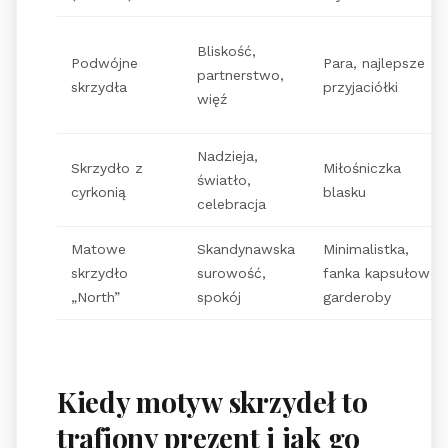
Bliskość,
Podwójne
Para, najlepsze
partnerstwo,
skrzydła
przyjaciółki
więź
Nadzieja,
Skrzydło z
Miłośniczka
światło,
cyrkonią
blasku
celebracja
Matowe
Skandynawska
Minimalistka,
skrzydło
surowość,
fanka kapsułowej
„North”
spokój
garderoby
Kiedy motyw skrzydeł to
trafiony prezent i jak go