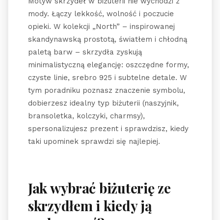
Motyw skrzydeł w biżuterii nie wychodzi z
mody. Łączy lekkość, wolność i poczucie
opieki. W kolekcji „North” – inspirowanej
skandynawską prostotą, światłem i chłodną
paletą barw – skrzydła zyskują
minimalistyczną elegancję: oszczędne formy,
czyste linie, srebro 925 i subtelne detale. W
tym poradniku poznasz znaczenie symbolu,
dobierzesz idealny typ biżuterii (naszyjnik,
bransoletka, kolczyki, charmsy),
spersonalizujesz prezent i sprawdzisz, kiedy
taki upominek sprawdzi się najlepiej.
Jak wybrać biżuterię ze
skrzydłem i kiedy ją