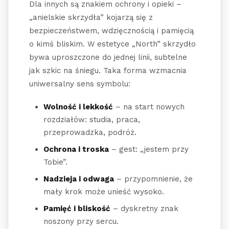
Dla innych są znakiem ochrony i opieki –
„anielskie skrzydła” kojarzą się z
bezpieczeństwem, wdzięcznością i pamięcią
o kimś bliskim. W estetyce „North” skrzydło
bywa uproszczone do jednej linii, subtelne
jak szkic na śniegu. Taka forma wzmacnia
uniwersalny sens symbolu:
Wolność i lekkość
– na start nowych
rozdziałów: studia, praca,
przeprowadzka, podróż.
Ochrona i troska
– gest: „jestem przy
Tobie”.
Nadzieja i odwaga
– przypomnienie, że
mały krok może unieść wysoko.
Pamięć i bliskość
– dyskretny znak
noszony przy sercu.