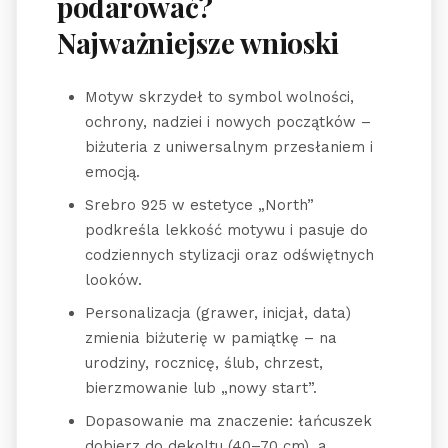
podarować?
Najważniejsze wnioski
Motyw skrzydeł to symbol wolności,
ochrony, nadziei i nowych początków –
biżuteria z uniwersalnym przesłaniem i
emocją.
Srebro 925 w estetyce „North”
podkreśla lekkość motywu i pasuje do
codziennych stylizacji oraz odświętnych
looków.
Personalizacja (grawer, inicjał, data)
zmienia biżuterię w pamiątkę – na
urodziny, rocznicę, ślub, chrzest,
bierzmowanie lub „nowy start”.
Dopasowanie ma znaczenie: łańcuszek
dobierz do dekoltu (40–70 cm), a