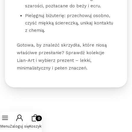
szarości, pozłacane do beży i ecru.
Pielęgnuj biżuterię: przechowuj osobno,
czyść miękką ściereczką, unikaj kontaktu
z chemią.
Gotowa, by znaleźć skrzydła, które niosą
właściwe przesłanie? Sprawdź kolekcje
Lian-Art i wybierz prezent – lekki,
minimalistyczny i pełen znaczeń.
Produkty w koszyku: 0. Zobacz szcz
Menu
Zaloguj się
Koszyk