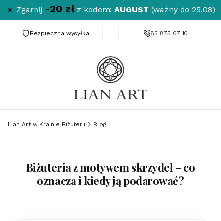
-20 zł
☀️
Zgarnij
z kodem:
AUGUST
(ważny do 25.08)
Bezpieczna wysyłka
Darmowa dostawa od 150 zł
85 875 07 10
Lian Art w Krainie Biżuterii
Blog
Biżuteria z motywem skrzydeł – co
oznacza i kiedy ją podarować?